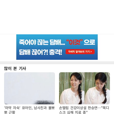
많이 본 기사
'마약 자숙' 유아인, 남사친과 볼뽀
손떨림 건강이상설 한승연…"목디
뽀 근황
스크 심해 치료 중"