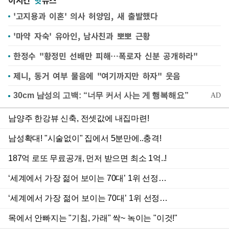
이시간
핫
뉴스
'고지용과 이혼' 의사 허양임, 새 출발했다
'마약 자숙' 유아인, 남사친과 뽀뽀 근황
한정수 "황정민 선배만 피해…폭로자 신분 공개하라"
제니, 동거 여부 물음에 "여기까지만 하자" 웃음