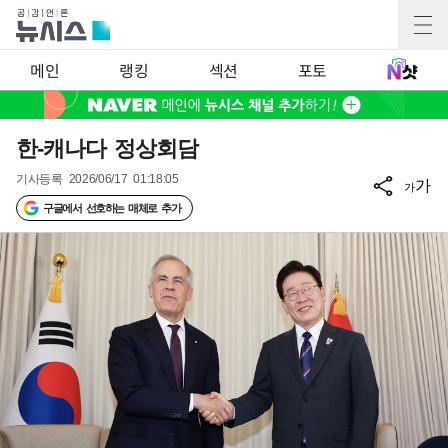
메인
랭킹
섹션
포토
한-캐나다 정상회담
기사등록
2026/06/17 01:18:05
가
가
구글에서 선호하는 매체로 추가