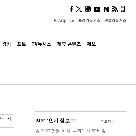
시, 스마트폰 액세서리에
NFC 더했다
K-Artprice
프라임뉴시스
위클리뉴시스
광장
포토
TV뉴시스
제휴 콘텐츠
제보