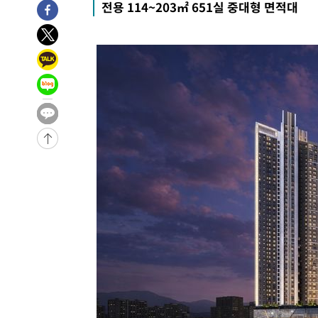
전용 114~203㎡ 651실 중대형 면적대
-6227초 전 >
입추에도 극한더위…서울 낮 39도 '폭염중대경보'
-1191초 전 >
이란, 호르무즈서 "적국 목표물들"과 대치로 남부 케슘섬
례 큰 폭발음
-30266초 전 >
[속보]종합특검, '계엄 수용공간 확보' 신용해 前교정본
-29139초 전 >
외신들도 주목한 韓축구 파문…"국민적 공분에 수사 재개
-29110초 전 >
11시간 압수수색에 성접대 파문까지…'쑥대밭' 된 축구
-28132초 전 >
[속보]규제합리화위원회 부위원장에 김태유 서울대 공대
병태 후임
-24490초 전 >
[속보]국힘 윤리위, '돌려차기 발언' 진종오·서범수 징계
-19815초 전 >
[속보] 7월 중국 수출 23.9%↑ 수입 27.5%↑…무역총
25.3%↑
-16975초 전 >
[속보]'채상병 순직 책임' 임성근, 항소심도 징역 3년
-16841초 전 >
[속보]종합특검, '관저이전 봐주기 감사' 유병호 구속기소
-13441초 전 >
민주 콩고 에볼라환자 4천명 돌파, 4053명 발생 1850명
-12691초 전 >
[속보]'300억원대 사기 혐의' 차가원 대표 구속 송치
-11885초 전 >
"미 전국적 살모네라 식중독 원인은 멕시코산 할라피뇨"--
-10398초 전 >
[속보]경찰·노동부, HL만도 평택사업장 끼임 사망 관련
-10279초 전 >
[속보]합수본, '투표율 허위 입력' 중앙·서울·경기도 선관
압수수색
-10034초 전 >
[속보]원·달러 환율, 오전 9시 1423.8원