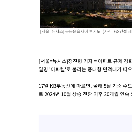
-9830초 전 >
[속보]삼성전자·SK하이닉스 동반 강보합…1%대 상승 출
-9816초 전 >
[속보]코스닥, 5.95포인트(0.74%) 상승한 807.62개장
-9784초 전 >
[속보]코스피, 6300선 재탈환…1.09% 오른 6365.07 개
[서울=뉴시스] 목동윤슬자이 투시도. (사진=GS건설 제공)
-6949초 전 >
시리아 다마스쿠스 교외에서 미니버스 폭발.. 14명 부상, 
-6247초 전 >
입추에도 극한더위…서울 낮 39도 '폭염중대경보'
-1211초 전 >
이란, 호르무즈서 "적국 목표물들"과 대치로 남부 케슘섬
례 큰 폭발음
[서울=뉴시스]정진형 기자 = 아파트 규제 
일명 '아파텔'로 불리는 중대형 면적대가 떠오
17일 KB부동산에 따르면, 올해 5월 기준 수
로 2024년 10월 상승 전환 이후 20개월 연