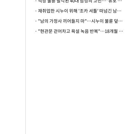
· 직장 불륜 발각된 40대 남성의 고민…"유포 동료 명예훼손·협박죄 고소 가능할까"
· 재취업한 시누이 위해 '조카 셔틀' 떠넘긴 남편…아내 "난 못한다"
· "남의 가정사 끼어들지 마"…시누이 불륜 덮으려는 남편에 억울한 아내
· "현관문 걷어차고 욕설 녹음 반복"…18개월 아기 키우는 집 뒤흔든 '앞집의 비극'