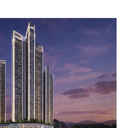
에서 두차
부장 기소
"
협회
 교수…이
 절차 개시
액
 사망
 CDC
 압수수색
위 등 9곳