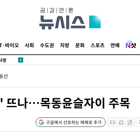
협회
 교수…이
 절차 개시
액
IT·바이오
사회
수도권
지방
문화
스포츠
연예
 사망
동산
 CDC
 압수수색
위 등 9곳
텔' 뜨나…목동윤슬자이 주목
발
구글에서 선호하는 매체로 추가
장
3명은 중태