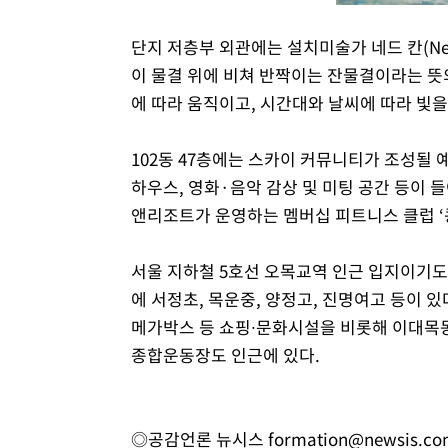
단지 저층부 외관에는 설치미술가 네드 칸(Ned
이 물결 위에 비쳐 반짝이는 잔물결이라는 뜻
에 따라 움직이고, 시간대와 날씨에 따라 빛
102동 47층에는 스카이 커뮤니티가 조성될
하우스, 영화·음악 감상 및 미팅 공간 등이 
앤리조트가 운영하는 멤버십 피트니스 클럽 ‘
서울 지하철 5호선 오목교역 인근 입지이기도
에 서정초, 목운중, 양정고, 진명여고 등이 있
메가박스 등 쇼핑∙문화시설을 비롯해 이대목동
종합운동장도 인근에 있다.
◎공감언론 뉴시스
formation@newsis.c