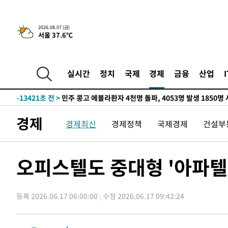
-29090초 전 >
11시간 압수수색에 성접대 파문까지…'쑥대밭' 된 축구
-28112초 전 >
[속보]규제합리화위원회 부위원장에 김태유 서울대 공대
2026.08.07 (금)
서울 37.6℃
병태 후임
-24470초 전 >
[속보]국힘 윤리위, '돌려차기 발언' 진종오·서범수 징계
-19795초 전 >
[속보] 7월 중국 수출 23.9%↑ 수입 27.5%↑…무역총
25.3%↑
-16955초 전 >
[속보]'채상병 순직 책임' 임성근, 항소심도 징역 3년
실시간
정치
국제
경제
금융
산업
-16821초 전 >
[속보]종합특검, '관저이전 봐주기 감사' 유병호 구속기소
-13421초 전 >
민주 콩고 에볼라환자 4천명 돌파, 4053명 발생 1850명
-12671초 전 >
[속보]'300억원대 사기 혐의' 차가원 대표 구속 송치
경제
경제최신
경제정책
국제경제
건설부
-11865초 전 >
"미 전국적 살모네라 식중독 원인은 멕시코산 할라피뇨"--
-10378초 전 >
[속보]경찰·노동부, HL만도 평택사업장 끼임 사망 관련
-10259초 전 >
[속보]합수본, '투표율 허위 입력' 중앙·서울·경기도 선관
오피스텔도 중대형 '아파
압수수색
-10014초 전 >
[속보]원·달러 환율, 오전 9시 1423.8원
-9810초 전 >
[속보]삼성전자·SK하이닉스 동반 강보합…1%대 상승 출
등록 2026.06.17 06:00:00
수정 2026.06.17 09:42:24
-9796초 전 >
[속보]코스닥, 5.95포인트(0.74%) 상승한 807.62개장
-9764초 전 >
[속보]코스피, 6300선 재탈환…1.09% 오른 6365.07 개
-6929초 전 >
시리아 다마스쿠스 교외에서 미니버스 폭발.. 14명 부상, 