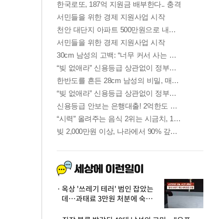
옥상 '쓰레기 테러' 범인 잡았는
데…과태료 3만원 처분에 숙박업
주 허탈