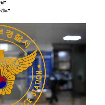
성립"
 검토"