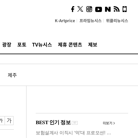
사이 해답 찾았죠"…알을
깨고 나온 '초자아'
K-Artprice
프라임뉴시스
위클리뉴시스
광장
포토
TV뉴시스
제휴 콘텐츠
제보
제주