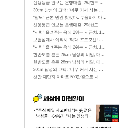
"주식 매일 사고판다"는 美 젊은
남성들…64%가 "나는 인생의
패배자“