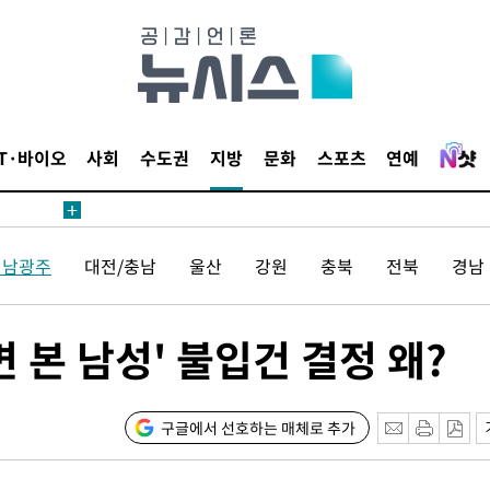
견
 계속[다음
삼겠다"
IT·바이오
사회
수도권
지방
문화
스포츠
연예
안겨드려 죄
전남광주
대전/충남
울산
강원
충북
전북
경남
견
 본 남성' 불입건 결정 왜?
 계속[다음
구글에서 선호하는 매체로 추가
삼겠다"
안겨드려 죄