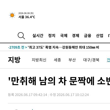
-25416초 전 >
선재도서 해루질 나섰다 실종 60대, 닷새 만에 숨진 채 발
-22950초 전 >
남자 농구, 나고야 아시안게임서 '홈팀' 일본과 한일전
2026.08.08 (토)
서울 36.4℃
-22326초 전 >
여수 오동도 해상서 모터보트 전복…1명 사망·1명 실종
-18553초 전 >
극한폭염 한풀 꺾이지만…'낮 최고 35도' 무더위, 열대야
주 날씨]
-15571초 전 >
축구협회 "압수수색·성접대 논란 사과…쇄신의 기회로 
실시간
정치
국제
경제
금융
산업
-14088초 전 >
[속보]'압수수색·성접대 논란' 축구협회 "실망과 걱정 
송"
-2709초 전 >
'최고 37도' 폭염 지속…강원동해안 최대 150㎜ 비
1시간 전 >
[속보]뉴욕증시 상승 마감…S&P 0.6% 나스닥 1.3%↑
지방
지방최신
세종
부산
대구/경북
-31619초 전 >
강릉에 시간당 81.4㎜ 물폭탄…도로 잠기고 담벼락 붕괴
-27726초 전 >
백운산서 80년근 천종산삼 9뿌리 발견…감정가 1.3억원
-25436초 전 >
선재도서 해루질 나섰다 실종 60대, 닷새 만에 숨진 채 발
'만취해 남의 차 문짝에 소변
-22970초 전 >
남자 농구, 나고야 아시안게임서 '홈팀' 일본과 한일전
-22346초 전 >
여수 오동도 해상서 모터보트 전복…1명 사망·1명 실종
등록 2026.06.17 09:42:14
수정 2026.06.17 10:12:24
-18573초 전 >
극한폭염 한풀 꺾이지만…'낮 최고 35도' 무더위, 열대야
주 날씨]
-15591초 전 >
축구협회 "압수수색·성접대 논란 사과…쇄신의 기회로 
-14108초 전 >
[속보]'압수수색·성접대 논란' 축구협회 "실망과 걱정 