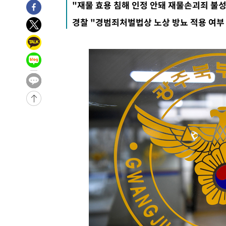
"재물 효용 침해 인정 안돼 재물손괴죄 불
송"
-2729초 전 >
'최고 37도' 폭염 지속…강원동해안 최대 150㎜ 비
경찰 "경범죄처벌법상 노상 방뇨 적용 여부
1시간 전 >
[속보]뉴욕증시 상승 마감…S&P 0.6% 나스닥 1.3%↑