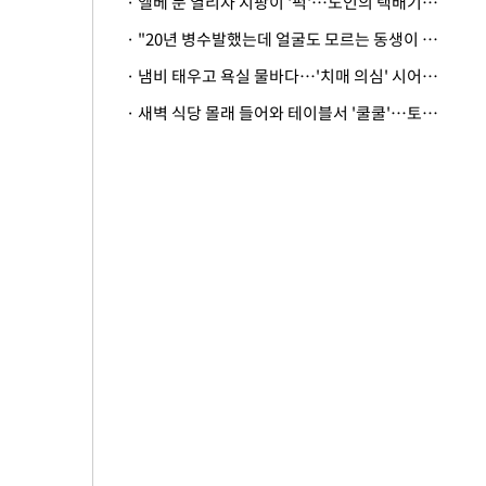
· 엘베 문 열리자 지팡이 '퍽'…노인의 택배기사 폭행 이유
· "20년 병수발했는데 얼굴도 모르는 동생이 유산 절반을"…배다른 형제 상속권 있을까
· 냄비 태우고 욕실 물바다…'치매 의심' 시어머니 검사 권유했다가 '날벼락'
· 새벽 식당 몰래 들어와 테이블서 '쿨쿨'…토사물 남기고 사라진 남성