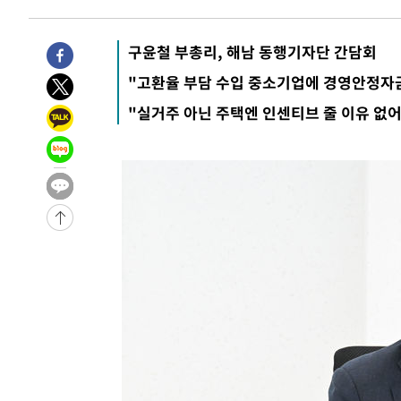
-3108초 전 >
[속보]규제합리화위원회 부위원장에 김태유 서울대 공대 
태 후임
8분 전 >
[속보]국힘 윤리위, '돌려차기 발언' 진종오·서범수 징계 절차 
구윤철 부총리, 해남 동행기자단 간담회
-30339초 전 >
미 사업체 일자리, 7월에 2.3만개 순감하고 그 전 2개월 1
"고환율 부담 수입 중소기업에 경영안정자
하향수정 (2보)
-29787초 전 >
[속보] 미 사업체, 일자리 7월에 2.3만 개 줄어…실업률은
"실거주 아닌 주택엔 인센티브 줄 이유 없어
↓
-25650초 전 >
[속보]이 대통령 "부동산 공급 기존 사고방식 매달리지 
실천"
-24735초 전 >
이란, "오만과 '중앙 단일 루트' 합의…북쪽 인바운드·남
운드는 임시"
-16303초 전 >
"낮 기온 소폭 하락"…수도권 폭염중대경보, 폭염경보로
-16267초 전 >
[속보]이 대통령, '호우피해' 안동·의성 관할 4개 면 특
선포
-16230초 전 >
[단독]중수청 지원 검사들, 정원 초과 시 낮은 계급 임용
갈 수도
-14201초 전 >
낮 최고 37도 찜통더위…곳곳 소나기·강원 많은 비[내일
-12507초 전 >
SK하이닉스, 용인·청주 팹에 54조 투자…"AI 메모리 수
응"
-9363초 전 >
여자배구 이재영·이다영 자매, 아제르바이잔 투란VC 입단
-8616초 전 >
외국인 심판 성 접대 7경기 들여다보니…한국 축구 '5승 2
-8350초 전 >
[속보]코스닥, 2.86포인트(0.36%) 내린 798.81마감
-8303초 전 >
[속보]코스피, 6200선 약보합…0.60% 내린 6258.77에 
-8283초 전 >
[속보]원·달러 환율, 7.7원 내린 1416.1원 마감