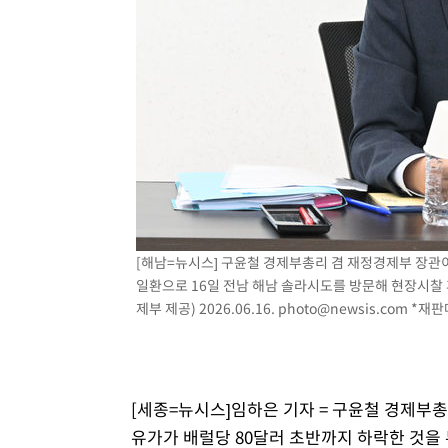
-8172초 전 >
[속보] 노원서 40.1도 관측…서울, 2018년 이후 첫 40도
-5262초 전 >
[속보]종합특검, '계엄 수용공간 확보' 신용해 前교정본부
-4135초 전 >
외신들도 주목한 韓축구 파문…"국민적 공분에 수사 재개"
-4106초 전 >
11시간 압수수색에 성접대 파문까지…'쑥대밭' 된 축구협
-3128초 전 >
[속보]규제합리화위원회 부위원장에 김태유 서울대 공대 
태 후임
8분 전 >
[속보]국힘 윤리위, '돌려차기 발언' 진종오·서범수 징계 절차 
[해남=뉴시스] 구윤철 경제부총리 겸 재정경제부 장관이
일환으로 16일 전남 해남 솔라시도를 방문해 현장시찰 
제부 제공) 2026.06.16.
photo@newsis.com
*재판매
[세종=뉴시스]임하은 기자 = 구윤철 경제부
유가가 배럴당 80달러 초반까지 하락한 것을