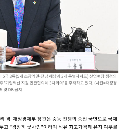
장 기소
회
교수…이병
개시
 5극 3특(5개 초광역권-전남 해남과 3개 특별자치도) 산업현장 점검의
후 '기업혁신 지원 민관협의체 3차회의'를 주재하고 있다. (사진=재정경
 및 DB 금지
총리 겸 재정경제부 장관은 중동 전쟁의 종전 국면으로 국제
 두고 "굉장히 굿사인"이라며 석유 최고가격제 유지 여부를