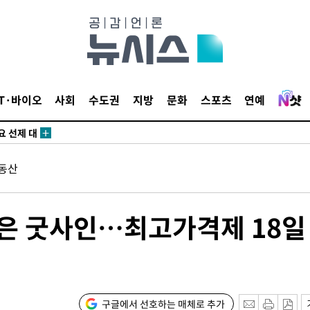
말고 과감히
쪽 아웃바
 하향
별재난지역
…희망지 못
IT·바이오
사회
수도권
지방
문화
스포츠
연예
날씨]
요 선제 대
동산
무'
마쳐
반은 굿사인…최고가격제 18일
장 기소
구글에서 선호하는 매체로 추가
회