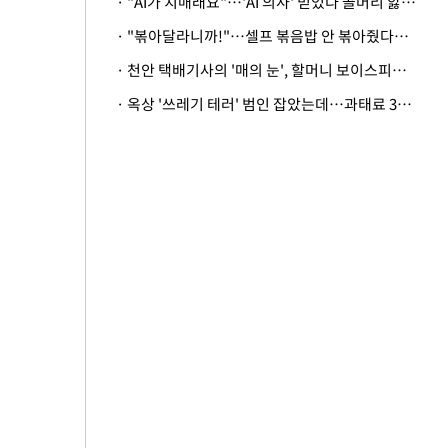
· "AI가 치매래요"…'AI 의사' 믿었다 골머리 앓는 美 의료계 '경고'
· "볶아달라니까!"…셀프 볶음밥 안 볶아줬다고 사장 폭행한 손님
· 천안 택배기사의 '매의 눈', 할머니 보이스피싱 피해 막아
· 옥상 '쓰레기 테러' 범인 잡았는데…과태료 3만원 처분에 숙박업주 허탈