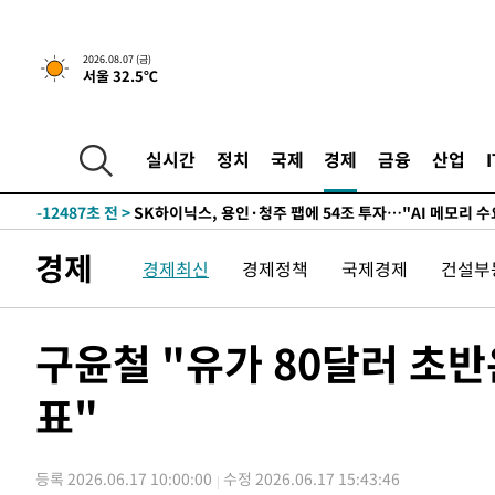
↓
-25630초 전 >
[속보]이 대통령 "부동산 공급 기존 사고방식 매달리지 
실천"
-24715초 전 >
이란, "오만과 '중앙 단일 루트' 합의…북쪽 인바운드·남
2026.08.07 (금)
서울 32.5℃
운드는 임시"
-16283초 전 >
"낮 기온 소폭 하락"…수도권 폭염중대경보, 폭염경보로
-16247초 전 >
[속보]이 대통령, '호우피해' 안동·의성 관할 4개 면 특
선포
-16210초 전 >
[단독]중수청 지원 검사들, 정원 초과 시 낮은 계급 임용
실시간
정치
국제
경제
금융
산업
갈 수도
-14181초 전 >
낮 최고 37도 찜통더위…곳곳 소나기·강원 많은 비[내일
-12487초 전 >
SK하이닉스, 용인·청주 팹에 54조 투자…"AI 메모리 수
응"
-9343초 전 >
여자배구 이재영·이다영 자매, 아제르바이잔 투란VC 입단
경제
경제최신
경제정책
국제경제
건설부
-8596초 전 >
외국인 심판 성 접대 7경기 들여다보니…한국 축구 '5승 2
-8330초 전 >
[속보]코스닥, 2.86포인트(0.36%) 내린 798.81마감
-8283초 전 >
[속보]코스피, 6200선 약보합…0.60% 내린 6258.77에 
구윤철 "유가 80달러 초
-8263초 전 >
[속보]원·달러 환율, 7.7원 내린 1416.1원 마감
표"
-8152초 전 >
[속보] 노원서 40.1도 관측…서울, 2018년 이후 첫 40도
-5242초 전 >
[속보]종합특검, '계엄 수용공간 확보' 신용해 前교정본부
-4115초 전 >
외신들도 주목한 韓축구 파문…"국민적 공분에 수사 재개"
등록 2026.06.17 10:00:00
수정 2026.06.17 15:43:46
-4086초 전 >
11시간 압수수색에 성접대 파문까지…'쑥대밭' 된 축구협