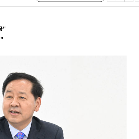
교수…이병
개시
0.3만개
금"
 4.1%로
"
말고 과감히
쪽 아웃바
 하향
별재난지역
…희망지 못
날씨]
요 선제 대
무'
마쳐