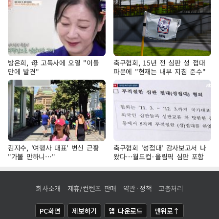
방은희, 母 고독사에 오열 "이틀
축구협회, 15년 전 심판 성 접대
만에 발견"
파문에 "현재는 내부 지침 준수"
김지수, '여행사 대표' 변신 근황
축구협회 '성접대' 감사보고서 나
"가볼 만하니…"
왔다…월드컵·올림픽 심판 포함
회사소개
제휴/컨텐츠 판매
약관·정책
고충처리
PC화면
제보하기
앱 다운로드
맨위로↑