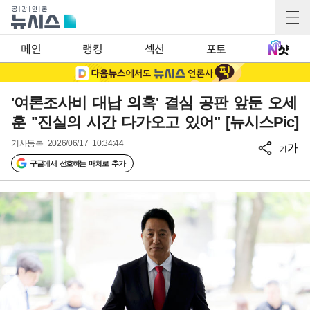
메인
랭킹
섹션
포토
'여론조사비 대납 의혹' 결심 공판 앞둔 오세
훈 "진실의 시간 다가오고 있어" [뉴시스Pic]
기사등록
2026/06/17 10:34:44
가
가
구글에서 선호하는 매체로 추가