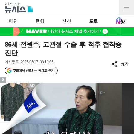
메인
랭킹
섹션
포토
86세 전원주, 고관절 수술 후 척추 협착증
진단
기사등록
2026/06/17 08:10:06
가
가
구글에서 선호하는 매체로 추가
X