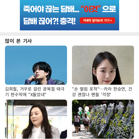
많이 본 기사
김희철, 거꾸로 걸린 광복절 태극
"손 떨림 포착"…카라 한승연, 건
기 현수막에 "X돌았네"
강 괜찮나 팬들 '걱정'