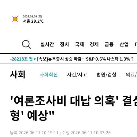
2026.08.08 (토)
서울 29.2℃
실시간
정치
국제
경제
금융
산업
-28218초 전 >
[속보]뉴욕증시 상승 마감…S&P 0.6% 나스닥 1.3%↑
사회
사회최신
사건/사고
법원/검찰
의료
'여론조사비 대납 의혹' 결
형' 예상"
등록 2026.06.17 10:19:11
수정 2026.06.17 10:33:26