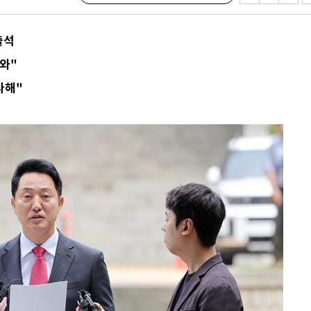
출석
와"
다해"