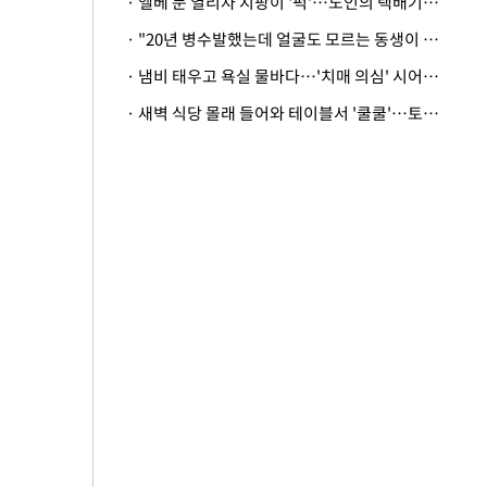
· 엘베 문 열리자 지팡이 '퍽'…노인의 택배기사 폭행 이유
· "20년 병수발했는데 얼굴도 모르는 동생이 유산 절반을"…배다른 형제 상속권 있을까
· 냄비 태우고 욕실 물바다…'치매 의심' 시어머니 검사 권유했다가 '날벼락'
· 새벽 식당 몰래 들어와 테이블서 '쿨쿨'…토사물 남기고 사라진 남성