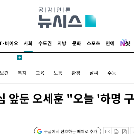
IT·바이오
사회
수도권
지방
문화
스포츠
연예
/보건
복지
교육
노동
환경
날씨
수능
심 앞둔 오세훈 "오늘 '하명 
구글에서 선호하는 매체로 추가