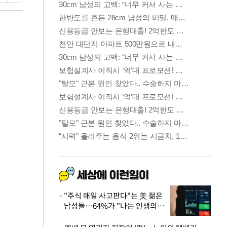
"주식 매일 사고판다"는 美 젊은
남성들…64%가 "나는 인생의
패배자“