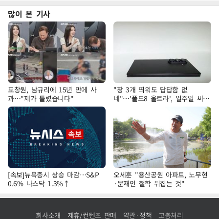
많이 본 기사
표창원, 남규리에 15년 만에 사
"창 3개 띄워도 답답함 없
과…"제가 틀렸습니다"
네"…'폴드8 울트라', 일주일 써보
니
[속보]뉴욕증시 상승 마감…S&P
오세훈 "용산공원 아파트, 노무현
0.6% 나스닥 1.3%↑
·문재인 철학 뒤집는 것"
회사소개
제휴/컨텐츠 판매
약관·정책
고충처리