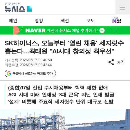
메인
랭킹
섹션
포토
SK하이닉스, 오늘부터 '열린 채용' 세자릿수
뽑는다…최태원 "AI시대 창의성 최우선"
기사등록
2026/06/17 09:40:50
가
가
최종수정
2026/06/17 09:43:44
구글에서 선호하는 매체로 추가
(종합)17일 신입 수시채용부터 학력 제한 없애
AGI 시대 미래 인재상 '3대 근육' 지닌 인재 발굴
'설계' 비롯해 주요직 세자릿수 단위 대규모 선발