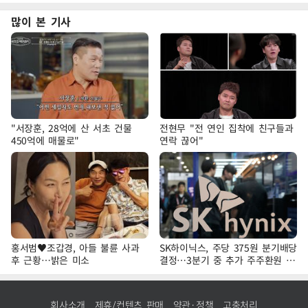
많이 본 기사
"서장훈, 28억에 산 서초 건물
전현무 "전 연인 집착에 친구들과
450억에 매물로"
연락 끊어"
홍서범♥조갑경, 아들 불륜 사과
SK하이닉스, 주당 375원 분기배당
후 근황…밝은 미소
결정…3분기 중 추가 주주환원 발
표
회사소개
제휴/컨텐츠 판매
약관·정책
고충처리