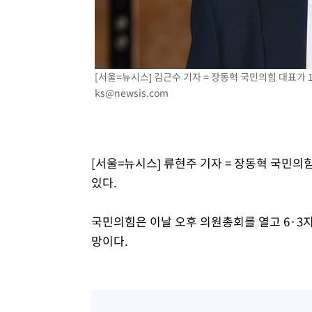
-8502초 전 >
이강인, 오늘 서울서 AT마드리드 입단식…'전례 없는 특급
1시간 전 >
'여긴 20도, 저긴 50도'…열화상 카메라로 본 폭염 저감시설 
1시간 전 >
콜롬비아 신임 우파 대통령 취임 하루만에 차량폭탄 폭발 사건
3시간 전 >
튀르키예 외무장관, "메카 3국 방위협정은 이란이 목표 아냐 "
[서울=뉴시스] 김근수 기자 = 장동혁 국민의힘 대표가 17
ks@newsis.com
3시간 전 >
이군이 불법 군시설 건설한 레바논 남부에서 레바논군 3명 폭
4시간 전 >
[속보]美중부 사령관, 이스라엘 긴급방문 다중화된 전선 상황
[서울=뉴시스] 류현주 기자 = 장동혁 국민의
있다.
국민의힘은 이날 오후 의원총회를 열고 6·3
망이다.