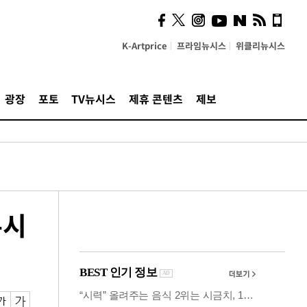
사이 해답 찾았죠"…알을
깨고 나온 '초자아'
K-Artprice
프라임뉴시스
위클리뉴시스
광장
포토
TV뉴시스
제휴 콘텐츠
제보
뉴시