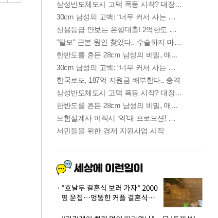
"호날두 결혼식 보러 가자" 2000
명 운집…엉뚱한 커플 결혼식에
'황당'