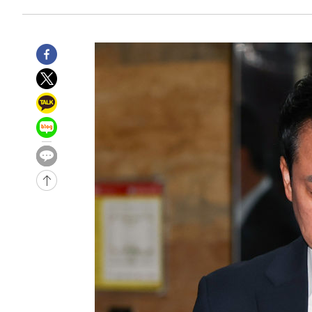
3시간 전 >
이군이 불법 군시설 건설한 레바논 남부에서 레바논군 3명 폭
4시간 전 >
[속보]美중부 사령관, 이스라엘 긴급방문 다중화된 전선 상황
-30974초 전 >
이강인 ATM 입단식에 '상암벌 들썩'…"세계적인 선수 
-29970초 전 >
태풍 돌핀, 중 저장성 타이저우시 해안에 상륙 (1보)
-27316초 전 >
AT마드리드 데뷔 앞둔 이강인, 맨시티전 선발 대신 '벤치 
-25946초 전 >
[속보]與 강원·TK 당원투표 합산 김민석 48.54%로 
44.40%
-25280초 전 >
與 강원·TK 당원투표 합산 김민석 46.01%로 승리…정
44.53%
-25120초 전 >
[속보]與전대 권리당원투표…강원·경북 김민석, 대구 정
-24927초 전 >
[속보]與 당대표 경선, 경북 권리당원 투표 김민석 47.3
45.71%
-24829초 전 >
[속보]與 당대표 경선, 대구 권리당원 투표 정청래 47.8
46.35%
-24626초 전 >
[속보]與 당대표 경선, 강원 권리당원 투표 김민석 승리…5
득표
-22544초 전 >
"일본축구협회, 대한축구협회 성 접대 의혹 심판 조사"
-15186초 전 >
[속보]장은수, KLPGA 제주삼다수 역전 우승…데뷔 10년
정상
-10551초 전 >
"얼마나 더웠으면"…안동 물길공원서 헤엄친 구렁이 '소
-10478초 전 >
손흥민, 68분 뛰고 2경기 침묵…LAFC, 톨루카에 1-0 승
-9750초 전 >
'2경기 연속 침묵' 손흥민, 톨루카전 68분만 뛰고 슈팅 0개