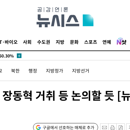
시작'
승리…정청래
청래
청래 승리
7%·정청래
IT·바이오
사회
수도권
지방
문화
스포츠
연예
2%·김민석
0.30%
교
북한
행정
지방정가
지방선거
 차에 첫
동'
리(종합)
장동혁 거취 등 논의할 듯 [
대우'
'온도차'
구글에서 선호하는 매체로 추가
 밝혀