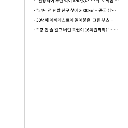
· "관광객이 뿌린 먹이 따라왔나"…日 '토끼섬' 멧돼지, 토끼까지 사냥
· "24년 전 펜팔 친구 찾아 3000㎞"…중국 남성 사연에 '뭉클'
· 30년째 에베레스트에 얼어붙은 '그린 부츠'…드디어 가족 품으로
· "'꽝'인 줄 알고 버린 복권이 16억원짜리?"…극적으로 되찾은 사연