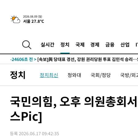
-27296초 전 >
AT마드리드 데뷔 앞둔 이강인, 맨시티전 선발 대신 '벤치 
-25926초 전 >
[속보]與 강원·TK 당원투표 합산 김민석 48.54%로 
2026.08.09 (일)
서울 27.8℃
44.40%
-25260초 전 >
與 강원·TK 당원투표 합산 김민석 46.01%로 승리…정
44.53%
-25100초 전 >
[속보]與전대 권리당원투표…강원·경북 김민석, 대구 정
-24907초 전 >
[속보]與 당대표 경선, 경북 권리당원 투표 김민석 47.3
실시간
정치
국제
경제
금융
산업
45.71%
-24809초 전 >
[속보]與 당대표 경선, 대구 권리당원 투표 정청래 47.8
46.35%
-24606초 전 >
[속보]與 당대표 경선, 강원 권리당원 투표 김민석 승리…5
득표
-22524초 전 >
"일본축구협회, 대한축구협회 성 접대 의혹 심판 조사"
정치
정치최신
청와대
국회/정당
국방/외
-15166초 전 >
[속보]장은수, KLPGA 제주삼다수 역전 우승…데뷔 10년
정상
-10531초 전 >
"얼마나 더웠으면"…안동 물길공원서 헤엄친 구렁이 '소
-10458초 전 >
손흥민, 68분 뛰고 2경기 침묵…LAFC, 톨루카에 1-0 승
국민의힘, 오후 의원총회서 
-9730초 전 >
'2경기 연속 침묵' 손흥민, 톨루카전 68분만 뛰고 슈팅 0개
스Pic]
-8482초 전 >
이강인, 오늘 서울서 AT마드리드 입단식…'전례 없는 특급
1시간 전 >
'여긴 20도, 저긴 50도'…열화상 카메라로 본 폭염 저감시설 
1시간 전 >
콜롬비아 신임 우파 대통령 취임 하루만에 차량폭탄 폭발 사건
등록 2026.06.17 09:42:35
3시간 전 >
튀르키예 외무장관, "메카 3국 방위협정은 이란이 목표 아냐 "