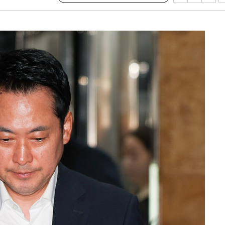
발로 부상
 논의
되길"
시작'
승리…정청래
청래
청래 승리
7%·정청래
2%·김민석
0.30%
 차에 첫
동'
리(종합)