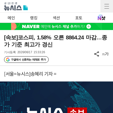
메인
랭킹
섹션
포토
[속보]코스피, 1.58% 오른 8864.24 마감…종
가 기준 최고가 경신
기사등록
2026/06/17 15:33:26
가
가
구글에서 선호하는 매체로 추가
[서울=뉴시스]송혜리 기자 =