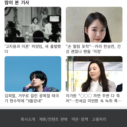
많이 본 기사
'고지용과 이혼' 허양임, 새 출발했
"손 떨림 포착"…카라 한승연, 건
다
강 괜찮나 팬들 '걱정'
김희철, 거꾸로 걸린 광복절 태극
차가원 "○○○ 까면 주변 다 죽
기 현수막에 "X돌았네"
어"…전세금 미반환 속 녹취 폭로
파장
회사소개
제휴/컨텐츠 판매
약관·정책
고충처리