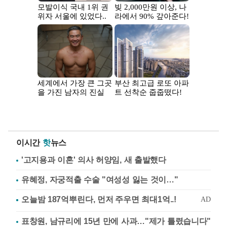
이시간
핫
뉴스
'고지용과 이혼' 의사 허양임, 새 출발했다
유혜정, 자궁적출 수술 "여성성 잃는 것이…"
표창원, 남규리에 15년 만에 사과…"제가 틀렸습니다"