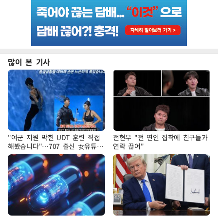
많이 본 기사
"여군 지원 막힌 UDT 훈련 직접
전현무 "전 연인 집착에 친구들과
해봤습니다"…707 출신 女유튜버
연락 끊어"
'완벽 소화'