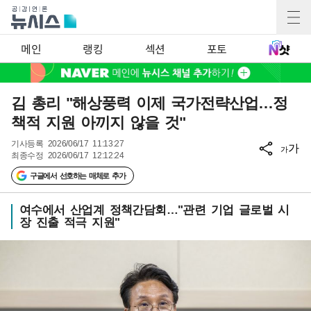
메인
랭킹
섹션
포토
김 총리 "해상풍력 이제 국가전략산업…정
책적 지원 아끼지 않을 것"
기사등록
2026/06/17 11:13:27
가
가
최종수정
2026/06/17 12:12:24
구글에서 선호하는 매체로 추가
여수에서 산업계 정책간담회…"관련 기업 글로벌 시
장 진출 적극 지원"