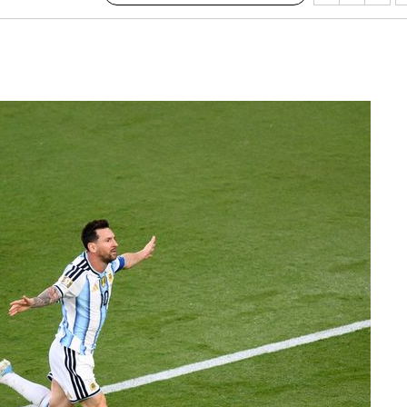
교수…이병
개시
0.3만개
 4.1%로
말고 과감히
쪽 아웃바
 하향
별재난지역
…희망지 못
날씨]
요 선제 대
무'
마쳐