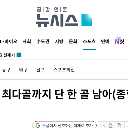
말고 과감히
쪽 아웃바
 하향
별재난지역
…희망지 못
IT·바이오
사회
수도권
지방
문화
스포츠
연예
날씨]
요 선제 대
농구
배구
골프
스포츠최신
무'
마쳐
 최다골까지 단 한 골 남아(종
장 기소
구글에서 선호하는 매체로 추가
회