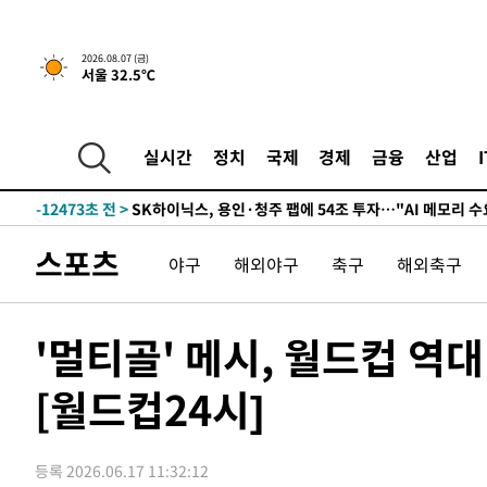
↓
-25616초 전 >
[속보]이 대통령 "부동산 공급 기존 사고방식 매달리지 
실천"
-24701초 전 >
이란, "오만과 '중앙 단일 루트' 합의…북쪽 인바운드·남
2026.08.07 (금)
서울 32.5℃
운드는 임시"
-16269초 전 >
"낮 기온 소폭 하락"…수도권 폭염중대경보, 폭염경보로
-16233초 전 >
[속보]이 대통령, '호우피해' 안동·의성 관할 4개 면 특
선포
-16196초 전 >
[단독]중수청 지원 검사들, 정원 초과 시 낮은 계급 임용
실시간
정치
국제
경제
금융
산업
갈 수도
-14167초 전 >
낮 최고 37도 찜통더위…곳곳 소나기·강원 많은 비[내일
-12473초 전 >
SK하이닉스, 용인·청주 팹에 54조 투자…"AI 메모리 수
응"
-9329초 전 >
여자배구 이재영·이다영 자매, 아제르바이잔 투란VC 입단
스포츠
야구
해외야구
축구
해외축구
-8582초 전 >
외국인 심판 성 접대 7경기 들여다보니…한국 축구 '5승 2
-8316초 전 >
[속보]코스닥, 2.86포인트(0.36%) 내린 798.81마감
-8269초 전 >
[속보]코스피, 6200선 약보합…0.60% 내린 6258.77에 
'멀티골' 메시, 월드컵 역대
-8249초 전 >
[속보]원·달러 환율, 7.7원 내린 1416.1원 마감
[월드컵24시]
-8138초 전 >
[속보] 노원서 40.1도 관측…서울, 2018년 이후 첫 40도
-5228초 전 >
[속보]종합특검, '계엄 수용공간 확보' 신용해 前교정본부
-4101초 전 >
외신들도 주목한 韓축구 파문…"국민적 공분에 수사 재개"
등록 2026.06.17 11:32:12
-4072초 전 >
11시간 압수수색에 성접대 파문까지…'쑥대밭' 된 축구협