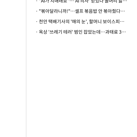
· "AI가 치매래요"…'AI 의사' 믿었다 골머리 앓는 美 의료계 '경고'
· "볶아달라니까!"…셀프 볶음밥 안 볶아줬다고 사장 폭행한 손님
· 천안 택배기사의 '매의 눈', 할머니 보이스피싱 피해 막아
· 옥상 '쓰레기 테러' 범인 잡았는데…과태료 3만원 처분에 숙박업주 허탈