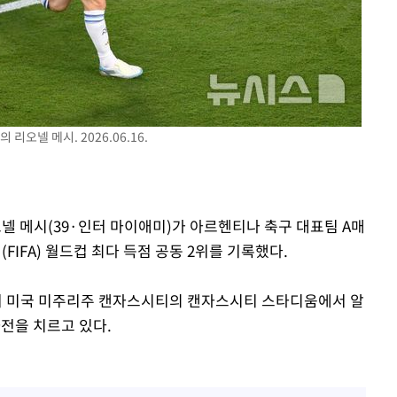
장 기소
회
교수…이병
오넬 메시. 2026.06.16.
개시
리오넬 메시(39·인터 마이애미)가 아르헨티나 축구 대표팀 A매
FIFA) 월드컵 최다 득점 공동 2위를 기록했다.
부터 미국 미주리주 캔자스시티의 캔자스시티 스타디움에서 알
차전을 치르고 있다.