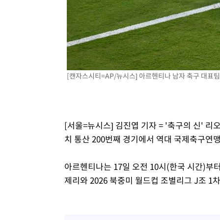
-8158초 전 >
[속보] 노원서 40.1도 관측…서울, 2018년 이후 첫 40도
-5248초 전 >
[속보]종합특검, '계엄 수용공간 확보' 신용해 前교정본부
-4121초 전 >
외신들도 주목한 韓축구 파문…"국민적 공분에 수사 재개"
-4092초 전 >
11시간 압수수색에 성접대 파문까지…'쑥대밭' 된 축구협
-3114초 전 >
[속보]규제합리화위원회 부위원장에 김태유 서울대 공대 
[캔자스시티=AP/뉴시스] 아르헨티나 남자 축구 대표팀의 리
태 후임
8분 전 >
[속보]국힘 윤리위, '돌려차기 발언' 진종오·서범수 징계 절차 
[서울=뉴시스] 김진엽 기자 = '축구의 신' 
치 통산 200번째 경기에서 역대 국제축구연맹(
아르헨티나는 17일 오전 10시(한국 시간)
제리와 2026 북중미 월드컵 조별리그 J조 1