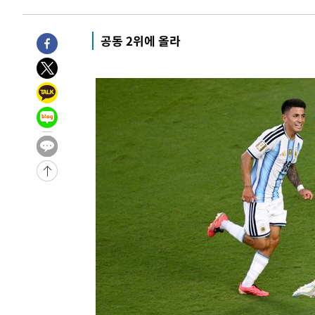
-3094초 전 >
[속보]규제합리화위원회 부위원장에 김태유 서울대 공대 
태 후임
9분 전 >
[속보]국힘 윤리위, '돌려차기 발언' 진종오·서범수 징계 절차 
공동 2위에 올라
-30325초 전 >
미 사업체 일자리, 7월에 2.3만개 순감하고 그 전 2개월 1
하향수정 (2보)
-29773초 전 >
[속보] 미 사업체, 일자리 7월에 2.3만 개 줄어…실업률은
↓
-25636초 전 >
[속보]이 대통령 "부동산 공급 기존 사고방식 매달리지 
실천"
-24721초 전 >
이란, "오만과 '중앙 단일 루트' 합의…북쪽 인바운드·남
운드는 임시"
-16289초 전 >
"낮 기온 소폭 하락"…수도권 폭염중대경보, 폭염경보로
-16253초 전 >
[속보]이 대통령, '호우피해' 안동·의성 관할 4개 면 특
선포
-16216초 전 >
[단독]중수청 지원 검사들, 정원 초과 시 낮은 계급 임용
갈 수도
-14187초 전 >
낮 최고 37도 찜통더위…곳곳 소나기·강원 많은 비[내일
-12493초 전 >
SK하이닉스, 용인·청주 팹에 54조 투자…"AI 메모리 수
응"
-9349초 전 >
여자배구 이재영·이다영 자매, 아제르바이잔 투란VC 입단
-8602초 전 >
외국인 심판 성 접대 7경기 들여다보니…한국 축구 '5승 2
-8336초 전 >
[속보]코스닥, 2.86포인트(0.36%) 내린 798.81마감
-8289초 전 >
[속보]코스피, 6200선 약보합…0.60% 내린 6258.77에 
-8269초 전 >
[속보]원·달러 환율, 7.7원 내린 1416.1원 마감