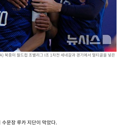
FA) 북중미 월드컵 조별리그 I조 1차전 세네갈과 경기에서 멀티골을 넣은
 수문장 루카 지단이 막았다.