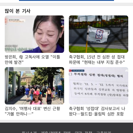
많이 본 기사
방은희, 母 고독사에 오열 "이틀
축구협회, 15년 전 심판 성 접대
만에 발견"
파문에 "현재는 내부 지침 준수"
김지수, '여행사 대표' 변신 근황
축구협회 '성접대' 감사보고서 나
"가볼 만하니…"
왔다…월드컵·올림픽 심판 포함