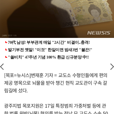
[목포=뉴시스]변재훈 기자 = 교도소 수형인들에게 편의
제공 명목으로 뇌물을 받아 챙긴 현직 교도관이 구속 갈
림길에 섰다.
광주지법 목포지원은 17일 특정범죄 가중처벌 등에 관
한 법률 위반(뇌물) 혐의를 받는 전남 모 교도소 소속 50