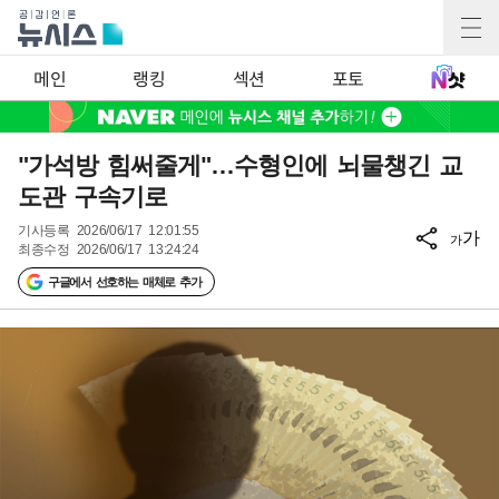
메인
랭킹
섹션
포토
"가석방 힘써줄게"…수형인에 뇌물챙긴 교
도관 구속기로
기사등록
2026/06/17 12:01:55
가
가
최종수정
2026/06/17 13:24:24
구글에서 선호하는 매체로 추가