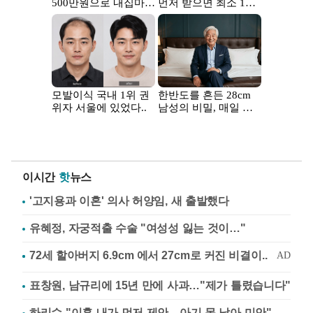
이시간
핫
뉴스
'고지용과 이혼' 의사 허양임, 새 출발했다
유혜정, 자궁적출 수술 "여성성 잃는 것이…"
표창원, 남규리에 15년 만에 사과…"제가 틀렸습니다"
하리수 "이혼 내가 먼저 제안…아기 못 낳아 미안"