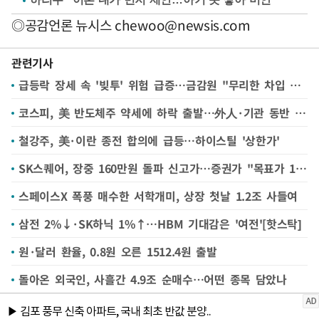
◎공감언론 뉴시스
chewoo@newsis.com
관련기사
급등락 장세 속 '빚투' 위험 급증…금감원 "무리한 차입 지양해야"
코스피, 美 반도체주 약세에 하락 출발…外人·기관 동반 순매도
철강주, 美·이란 종전 합의에 급등…하이스틸 '상한가'
SK스퀘어, 장중 160만원 돌파 신고가…증권가 "목표가 185만원으로 상향"
스페이스X 폭풍 매수한 서학개미, 상장 첫날 1.2조 사들여
삼전 2%↓·SK하닉 1%↑…HBM 기대감은 '여전'[핫스탁]
원·달러 환율, 0.8원 오른 1512.4원 출발
돌아온 외국인, 사흘간 4.9조 순매수…어떤 종목 담았나