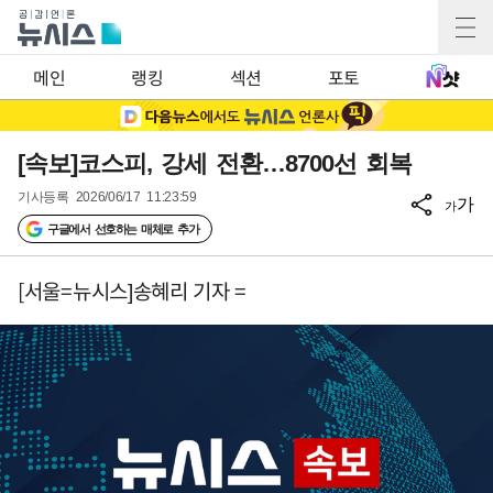
메인
랭킹
섹션
포토
[속보]코스피, 강세 전환…8700선 회복
기사등록
2026/06/17 11:23:59
가
가
구글에서 선호하는 매체로 추가
[서울=뉴시스]송혜리 기자 =