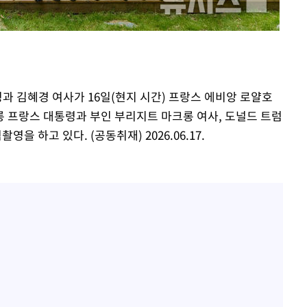
한정수 "황정민 선배만 피
1
해…떳떳하면 신분 공개하
 차에 첫
동'
손떨림 건강이상설 한승연
2
리(종합)
치료 중"
개
LAFC 손흥민, 리그스컵 
3
대우'
령과 김혜경 여사가 16일(현지 시간) 프랑스 에비앙 로얄호
격…득점포 재가동 도전
온도차'
 프랑스 대통령과 부인 부리지트 마크롱 여사, 도널드 트럼
'여긴 20도, 저긴 50도
4
을 하고 있다. (공동취재) 2026.06.17.
폭염 저감시설 '온도차'
 밝혀
이강인, 오늘 서울서 AT
발로 부상
5
식…'전례 없는 특급대우'
 논의
밀정보, 언
손흥민, 68분 뛰고 2경기 
6
카에 1-0 승리(종합)
사우디 남서부 아람코 자
7