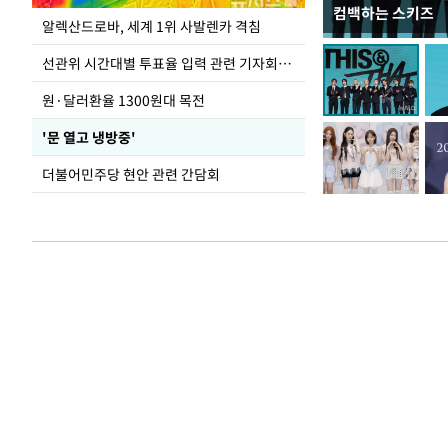
컴백하는 스키즈
주유소 기름값 12
알렉산드로바, 세계 1위 사발렌카 격침
선관위 시간대별 투표율 입력 관련 기자회견하는 주진우 의원
원·달러환율 1300원대 목전
'문 열고 냉방중'
더불어민주당 현안 관련 간담회