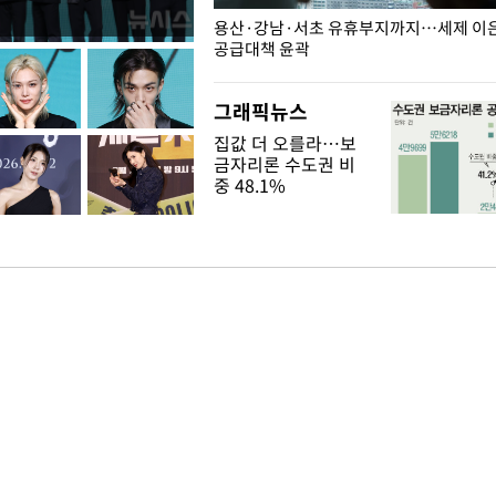
주째 하락, L당 1천800원대
용산·강남·서초 유휴부지까지…세제 이은 
공급대책 윤곽
그래픽뉴스
집값 더 오를라…보
금자리론 수도권 비
중 48.1%