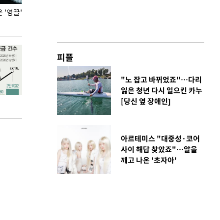
'영끌'
폭염 속 주말 풍경은?
극한 폭염에 바
도
피플
"노 잡고 바뀌었죠"…다리
잃은 청년 다시 일으킨 카누
[당신 옆 장애인]
아르테미스 "대중성·코어
사이 해답 찾았죠"…알을
깨고 나온 '초자아'