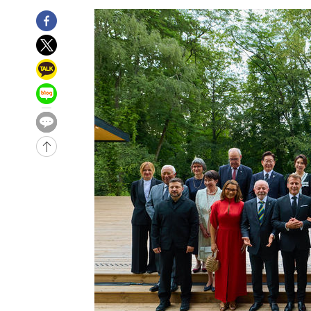
-9868초 전 >
이강인, 오늘 서울서 AT마드리드 입단식…'전례 없는 특급
54분 전 >
'여긴 20도, 저긴 50도'…열화상 카메라로 본 폭염 저감시설 '
1시간 전 >
콜롬비아 신임 우파 대통령 취임 하루만에 차량폭탄 폭발 사건
2시간 전 >
튀르키예 외무장관, "메카 3국 방위협정은 이란이 목표 아냐 "
3시간 전 >
이군이 불법 군시설 건설한 레바논 남부에서 레바논군 3명 폭
4시간 전 >
[속보]美중부 사령관, 이스라엘 긴급방문 다중화된 전선 상황
4시간 전 >
美 국방부, 켄달 전 공군장관 보안허가 취소…“에어포스원 기
론 누출”
-31336초 전 >
태풍 돌핀, 중 저장성 타이저우시 해안에 상륙 (1보)
-28682초 전 >
AT마드리드 데뷔 앞둔 이강인, 맨시티전 선발 대신 '벤치 
-27312초 전 >
[속보]與 강원·TK 당원투표 합산 김민석 48.54%로 
44.40%
-26646초 전 >
與 강원·TK 당원투표 합산 김민석 46.01%로 승리…정
44.53%
-26486초 전 >
[속보]與전대 권리당원투표…강원·경북 김민석, 대구 정
-26293초 전 >
[속보]與 당대표 경선, 경북 권리당원 투표 김민석 47.3
45.71%
-26195초 전 >
[속보]與 당대표 경선, 대구 권리당원 투표 정청래 47.8
46.35%
-25992초 전 >
[속보]與 당대표 경선, 강원 권리당원 투표 김민석 승리…5
득표
-23910초 전 >
"일본축구협회, 대한축구협회 성 접대 의혹 심판 조사"