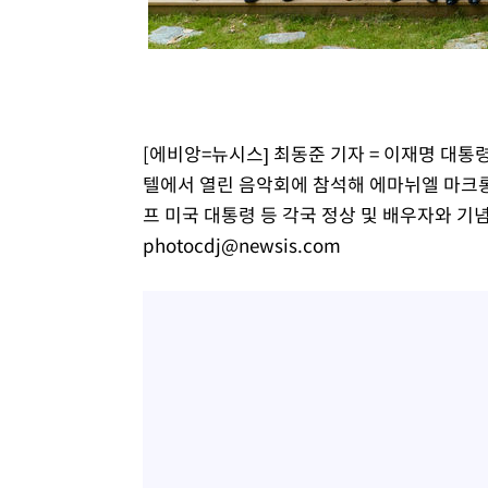
-16552초 전 >
[속보]장은수, KLPGA 제주삼다수 역전 우승…데뷔 10년
정상
-11917초 전 >
"얼마나 더웠으면"…안동 물길공원서 헤엄친 구렁이 '소
-11844초 전 >
손흥민, 68분 뛰고 2경기 침묵…LAFC, 톨루카에 1-0 승
-11116초 전 >
'2경기 연속 침묵' 손흥민, 톨루카전 68분만 뛰고 슈팅 0
-9868초 전 >
이강인, 오늘 서울서 AT마드리드 입단식…'전례 없는 특급
[에비앙=뉴시스] 최동준 기자 = 이재명 대통
54분 전 >
'여긴 20도, 저긴 50도'…열화상 카메라로 본 폭염 저감시설 '
텔에서 열린 음악회에 참석해 에마뉘엘 마크롱
1시간 전 >
콜롬비아 신임 우파 대통령 취임 하루만에 차량폭탄 폭발 사건
프 미국 대통령 등 각국 정상 및 배우자와 기념촬영
2시간 전 >
튀르키예 외무장관, "메카 3국 방위협정은 이란이 목표 아냐 "
photocdj@newsis.com
3시간 전 >
이군이 불법 군시설 건설한 레바논 남부에서 레바논군 3명 폭
4시간 전 >
[속보]美중부 사령관, 이스라엘 긴급방문 다중화된 전선 상황
4시간 전 >
美 국방부, 켄달 전 공군장관 보안허가 취소…“에어포스원 기
론 누출”