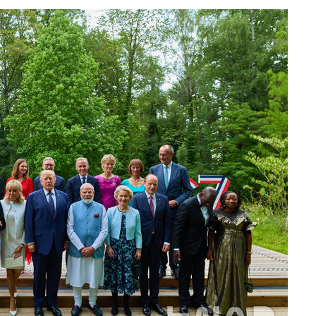
대우'
온도차'
 밝혀
발로 부상
 논의
밀정보, 언
시작'
승리…정청래
청래
청래 승리
7%·정청래
2%·김민석
0.30%