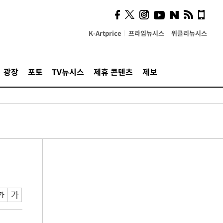
K-Artprice
프라임뉴시스
위클리뉴시스
광장
포토
TV뉴시스
제휴 콘텐츠
제보