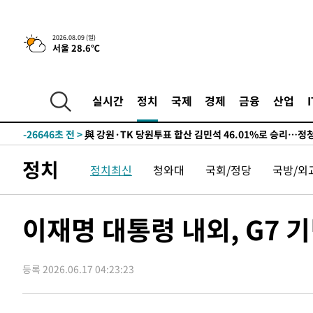
2026.08.09 (일)
서울 28.6℃
4시간 전 >
美 국방부, 켄달 전 공군장관 보안허가 취소…“에어포스원 기
론 누출”
-31336초 전 >
태풍 돌핀, 중 저장성 타이저우시 해안에 상륙 (1보)
-28682초 전 >
AT마드리드 데뷔 앞둔 이강인, 맨시티전 선발 대신 '벤치 
실시간
정치
국제
경제
금융
산업
-27312초 전 >
[속보]與 강원·TK 당원투표 합산 김민석 48.54%로 
44.40%
-26646초 전 >
與 강원·TK 당원투표 합산 김민석 46.01%로 승리…정
44.53%
-26486초 전 >
[속보]與전대 권리당원투표…강원·경북 김민석, 대구 정
정치
정치최신
청와대
국회/정당
국방/외
-26293초 전 >
[속보]與 당대표 경선, 경북 권리당원 투표 김민석 47.3
45.71%
-26195초 전 >
[속보]與 당대표 경선, 대구 권리당원 투표 정청래 47.8
46.35%
-25992초 전 >
[속보]與 당대표 경선, 강원 권리당원 투표 김민석 승리…5
이재명 대통령 내외, G7 
득표
-23910초 전 >
"일본축구협회, 대한축구협회 성 접대 의혹 심판 조사"
-16552초 전 >
[속보]장은수, KLPGA 제주삼다수 역전 우승…데뷔 10년
정상
등록 2026.06.17 04:23:23
-11917초 전 >
"얼마나 더웠으면"…안동 물길공원서 헤엄친 구렁이 '소
-11844초 전 >
손흥민, 68분 뛰고 2경기 침묵…LAFC, 톨루카에 1-0 승
-11116초 전 >
'2경기 연속 침묵' 손흥민, 톨루카전 68분만 뛰고 슈팅 0