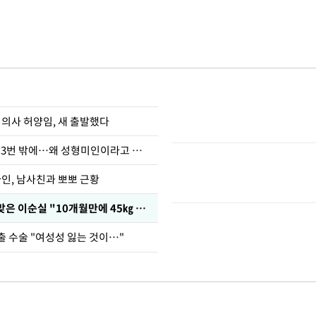
 의사 허양임, 새 출발했다
장영란 "쌍커풀 3번 밖에…왜 성형미인이라고 하냐"
아인, 남사친과 뽀뽀 근황
다이어트 주사 맞은 이순실 "10개월만에 45㎏ 감량"
출 수술 "여성성 잃는 것이…"