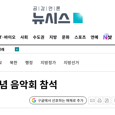
밀정보, 언
시작'
IT·바이오
사회
수도권
지방
문화
스포츠
연예
승리…정청래
청래
청래 승리
교
북한
행정
지방정가
지방선거
7%·정청래
2%·김민석
0.30%
기념 음악회 참석
 차에 첫
동'
구글에서 선호하는 매체로 추가
리(종합)
개