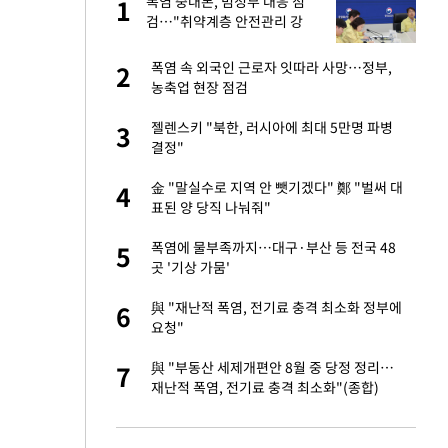
폭염 중대본, 범정부 대응 점
1
1
라"
검…"취약계층 안전관리 강
화"
…"목디스크 심해
폭염 속 외국인 근로자 잇따라 사망…정부,
2
2
농축업 현장 점검
톨루카전 선발 출
젤렌스키 "북한, 러시아에 최대 5만명 파병
3
3
결정"
'…열화상 카메라로 본
金 "말실수로 지역 안 뺏기겠다" 鄭 "벌써 대
4
4
표된 양 당직 나눠줘"
마드리드 입단
폭염에 물부족까지…대구·부산 등 전국 48
5
5
곳 '기상 가뭄'
침묵…LAFC, 톨루
與 "재난적 폭염, 전기료 충격 최소화 정부에
6
6
요청"
잔 정유시설서 화재
與 "부동산 세제개편안 8월 중 당정 정리…
7
7
재난적 폭염, 전기료 충격 최소화"(종합)