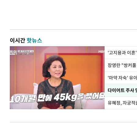
이시간
핫뉴스
'고지용과 이혼'
'마약 자숙' 유
유혜정, 자궁적