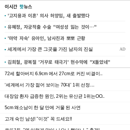
이시간
핫
뉴스
'고지용과 이혼' 의사 허양임, 새 출발했다
유혜정, 자궁적출 수술 "여성성 잃는 것이…"
'마약 자숙' 유아인, 남사친과 뽀뽀 근황
김희철, 광복절 '거꾸로 태극기' 현수막에 "X돌았네"