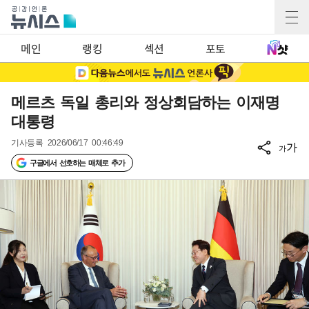
메인
랭킹
섹션
포토
메르츠 독일 총리와 정상회담하는 이재명
대통령
기사등록
2026/06/17 00:46:49
가
가
구글에서 선호하는 매체로 추가