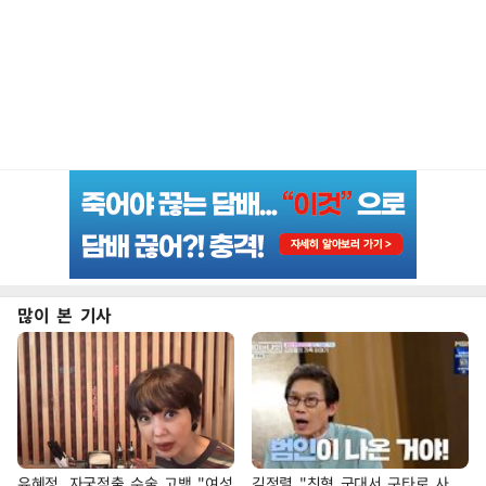
많이 본 기사
유혜정, 자궁적출 수술 고백 "여성
김정렬 "친형 군대서 구타로 사