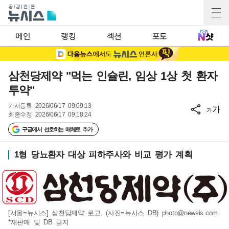
메인
랭킹
섹션
포토
삼천당제약 "먹는 인슐린, 임상 1상 첫 환자
투약"
기사등록
2026/06/17 09:09:13
가
가
최종수정
2026/06/17 09:18:24
구글에서 선호하는 매체로 추가
1형 당뇨환자 대상 피하주사와 비교 평가 계획
[서울=뉴시스] 삼천당제약 로고. (사진=뉴시스 DB)
photo@newsis.com
*재판매 및 DB 금지