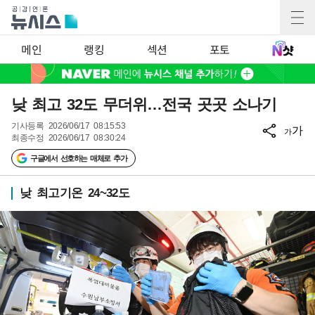
메인
랭킹
섹션
포토
낮 최고 32도 무더위…전국 곳곳 소나기
기사등록
2026/06/17 08:15:53
가
가
최종수정
2026/06/17 08:30:24
구글에서 선호하는 매체로 추가
낮 최고기온 24~32도