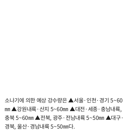
소나기에 의한 예상 강수량은 ▲서울·인천·경기 5~60
㎜ ▲강원내륙·산지 5~60㎜ ▲대전·세종·충남내륙,
충북 5~60㎜ ▲전북, 광주·전남내륙 5~50㎜ ▲대구·
경북, 울산·경남내륙 5~50㎜다.