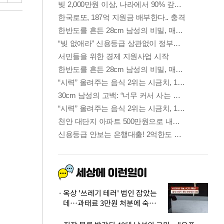
옥상 '쓰레기 테러' 범인 잡았는
데…과태료 3만원 처분에 숙박업
주 허탈