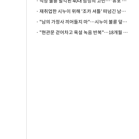
· 직장 불륜 발각된 40대 남성의 고민…"유포 동료 명예훼손·협박죄 고소 가능할까"
· 재취업한 시누이 위해 '조카 셔틀' 떠넘긴 남편…아내 "난 못한다"
· "남의 가정사 끼어들지 마"…시누이 불륜 덮으려는 남편에 억울한 아내
· "현관문 걷어차고 욕설 녹음 반복"…18개월 아기 키우는 집 뒤흔든 '앞집의 비극'