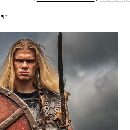
액
갈려"
 사망
 CDC
 압수수색
위 등 9곳
출발
개장
3명은 중
에서 두차
20일 후