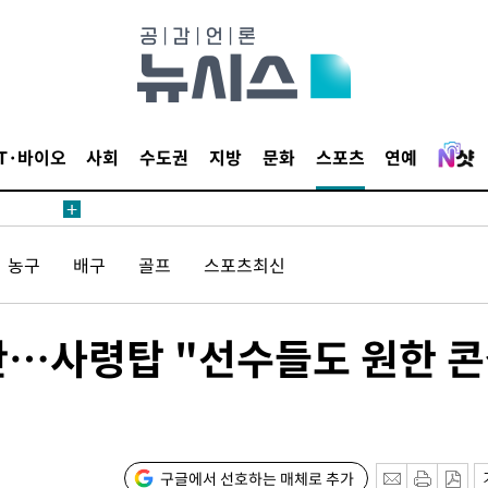
 사망
 CDC
 압수수색
IT·바이오
사회
수도권
지방
문화
스포츠
연예
위 등 9곳
출발
농구
배구
골프
스포츠최신
개장
3명은 중
란…사령탑 "선수들도 원한 
에서 두차
20일 후
구글에서 선호하는 매체로 추가