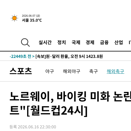
-29256초 전 >
[속보]종합특검, '관저이전 봐주기 감사' 유병호 구속기소
-25856초 전 >
민주 콩고 에볼라환자 4천명 돌파, 4053명 발생 1850명
2026.08.07 (금)
서울 35.0℃
-25106초 전 >
[속보]'300억원대 사기 혐의' 차가원 대표 구속 송치
-24300초 전 >
"미 전국적 살모네라 식중독 원인은 멕시코산 할라피뇨"--
-22813초 전 >
[속보]경찰·노동부, HL만도 평택사업장 끼임 사망 관련
실시간
정치
국제
경제
금융
산업
-22694초 전 >
[속보]합수본, '투표율 허위 입력' 중앙·서울·경기도 선관
압수수색
-22449초 전 >
[속보]원·달러 환율, 오전 9시 1423.8원
-22245초 전 >
[속보]삼성전자·SK하이닉스 동반 강보합…1%대 상승 
스포츠
야구
해외야구
축구
해외축구
-22231초 전 >
[속보]코스닥, 5.95포인트(0.74%) 상승한 807.62개장
-22199초 전 >
[속보]코스피, 6300선 재탈환…1.09% 오른 6365.07 
-19364초 전 >
시리아 다마스쿠스 교외에서 미니버스 폭발.. 14명 부상, 
노르웨이, 바이킹 미화 논
태
-18662초 전 >
입추에도 극한더위…서울 낮 39도 '폭염중대경보'
트"[월드컵24시]
-13626초 전 >
이란, 호르무즈서 "적국 목표물들"과 대치로 남부 케슘섬
례 큰 폭발음
-12341초 전 >
[속보]美, 폴리실리콘 수입 규제…파생제품 15% 관세, 1
발효
-10492초 전 >
[속보]트럼프, 美 원정출산 금지 행정명령 서명
등록 2026.06.16 22:30:00
-8192초 전 >
[속보] 뉴욕증시, 일제 하락 마감…나스닥 0.06%↓