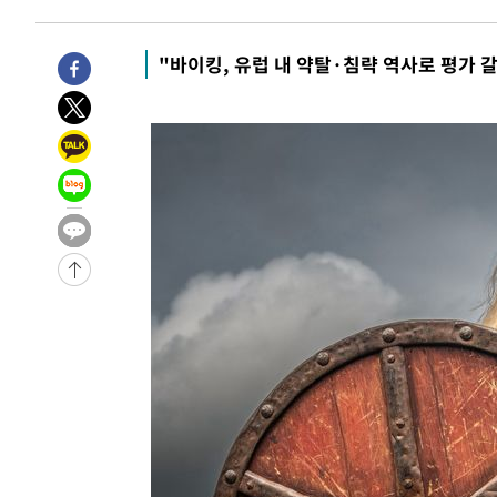
-32250초 전 >
[속보] 7월 중국 수출 23.9%↑ 수입 27.5%↑…무역총
25.3%↑
-29410초 전 >
[속보]'채상병 순직 책임' 임성근, 항소심도 징역 3년
"바이킹, 유럽 내 약탈·침략 역사로 평가 
-29276초 전 >
[속보]종합특검, '관저이전 봐주기 감사' 유병호 구속기소
-25876초 전 >
민주 콩고 에볼라환자 4천명 돌파, 4053명 발생 1850명
-25126초 전 >
[속보]'300억원대 사기 혐의' 차가원 대표 구속 송치
-24320초 전 >
"미 전국적 살모네라 식중독 원인은 멕시코산 할라피뇨"--
-22833초 전 >
[속보]경찰·노동부, HL만도 평택사업장 끼임 사망 관련
-22714초 전 >
[속보]합수본, '투표율 허위 입력' 중앙·서울·경기도 선관
압수수색
-22469초 전 >
[속보]원·달러 환율, 오전 9시 1423.8원
-22265초 전 >
[속보]삼성전자·SK하이닉스 동반 강보합…1%대 상승 
-22251초 전 >
[속보]코스닥, 5.95포인트(0.74%) 상승한 807.62개장
-22219초 전 >
[속보]코스피, 6300선 재탈환…1.09% 오른 6365.07 
-19384초 전 >
시리아 다마스쿠스 교외에서 미니버스 폭발.. 14명 부상, 
태
-18682초 전 >
입추에도 극한더위…서울 낮 39도 '폭염중대경보'
-13646초 전 >
이란, 호르무즈서 "적국 목표물들"과 대치로 남부 케슘섬
례 큰 폭발음
-12361초 전 >
[속보]美, 폴리실리콘 수입 규제…파생제품 15% 관세, 1