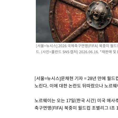
발효
-10512초 전 >
[속보]트럼프, 美 원정출산 금지 행정명령 서명
-8212초 전 >
[속보] 뉴욕증시, 일제 하락 마감…나스닥 0.06%↓
[서울=뉴시스] 2026 국제축구연맹(FIFA) 북중미 
드. (사진=홀란드 SNS 캡처) 2026.06.16. *재판매 및
[서울=뉴시스]문채현 기자 = 28년 만에 월
노린다. 이에 대한 논란도 뒤따랐으나 노르웨
노르웨이는 오는 17일(한국 시간) 미국 매사
축구연맹(FIFA) 북중미 월드컵 조별리그 I