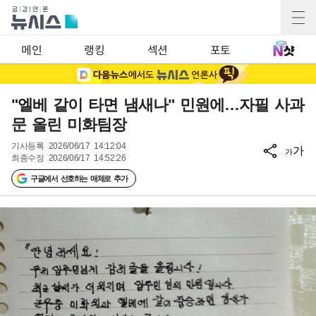
메인
랭킹
섹션
포토
"엘베 같이 타면 냄새나" 민원에…자필 사과
문 올린 미화팀장
기사등록
2026/06/17 14:12:04
가
가
최종수정
2026/06/17 14:52:26
구글에서 선호하는 매체로 추가