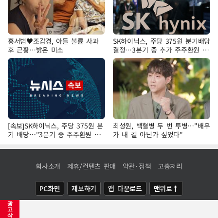
홍서범♥조갑경, 아들 불륜 사과
SK하이닉스, 주당 375원 분기배당
후 근황…밝은 미소
결정…3분기 중 추가 주주환원 발
표
[속보]SK하이닉스, 주당 375원 분
최성원, 백혈병 두 번 투병…"배우
기 배당…"3분기 중 주주환원 방
가 내 길 아닌가 싶었다"
안 확정"
회사소개
제휴/컨텐츠 판매
약관·정책
고충처리
PC화면
제보하기
앱 다운로드
맨위로↑
광
COPYRIGHTⓒ
NEWSIS
ALL RIGHTS RESERVED.
고
삭