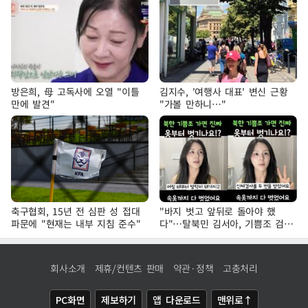
방은희, 母 고독사에 오열 "이틀
김지수, '여행사 대표' 변신 근황
만에 발견"
"가볼 만하니…"
축구협회, 15년 전 심판 성 접대
"바지 벗고 앞뒤로 돌아야 했
파문에 "현재는 내부 지침 준수"
다"…탈북민 김서아, 기쁨조 검사
수치심 회상
회사소개
제휴/컨텐츠 판매
약관·정책
고충처리
PC화면
제보하기
앱 다운로드
맨위로↑