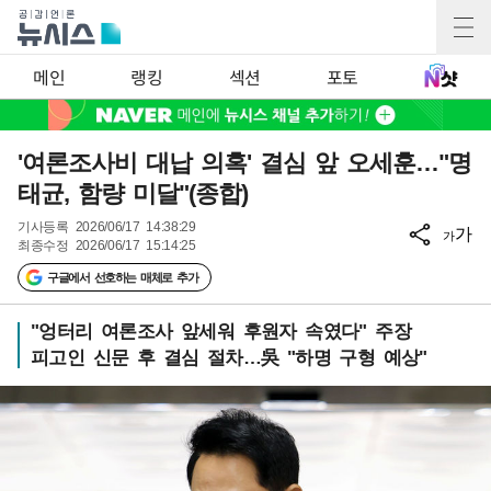
메인
랭킹
섹션
포토
'여론조사비 대납 의혹' 결심 앞 오세훈…"명
태균, 함량 미달"(종합)
기사등록
2026/06/17 14:38:29
가
가
최종수정
2026/06/17 15:14:25
구글에서 선호하는 매체로 추가
"엉터리 여론조사 앞세워 후원자 속였다" 주장
피고인 신문 후 결심 절차…吳 "하명 구형 예상"