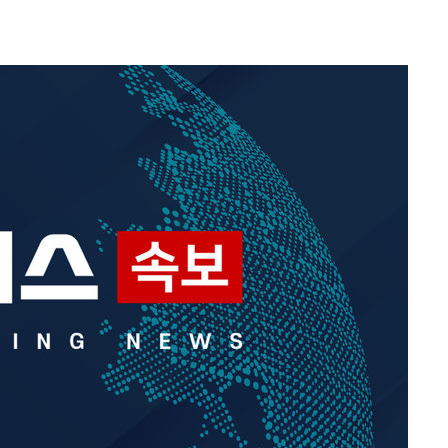
라하라 격파
인다"
 위협"
수용할까
불가피"
압수수색
태세 강
어"
·당황'
'
 혐의