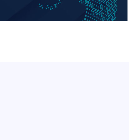
정보석 "황정음 전 남편 서
1
서글한 인상이었는데…"
감
황기순 "원정 도박으로 전
2
도피"
 포착
이승기 측 "차가원 전세금
3
라하라 격파
사기 수법…엄벌 원해"
인다"
정부, 전 산업에 'AI 옷' 
4
 위협"
1000대 보급 추진
수용할까
최준희, 또 성형수술 예고 
불가피"
5
압수수색
아이유, 장기하 '별일 없
6
일상 공개
허지웅 "우리가 지지했던 
7
들었다"…형소법 개정에 