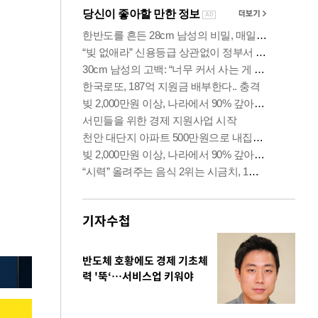
기자수첩
반도체 호황에도 경제 기초체
력 '뚝‘…서비스업 키워야