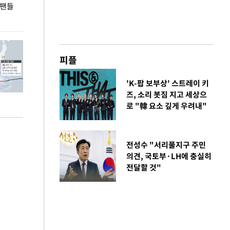
 팬들
이 대통령, '청년 대책 속도 높여야…폭염 문제도
입추 코앞인데 전
총력 대응'
피플
'K-팝 보부상' 스트레이 키
즈, 소리 봇짐 지고 세상으
로 "韓 요소 깊게 우려내"
전성수 "서리풀지구 주민
의견, 국토부·LH에 충실히
전달할 것"