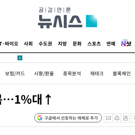
압수수색
태세 강
IT·바이오
사회
수도권
지방
문화
스포츠
연예
보험/카드
시황/환율
종목분석
재테크
블록체인
어"
·당황'
'
회복…1%대↑
 혐의
감
구글에서 선호하는 매체로 추가
 포착