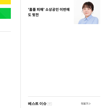
'홈플 피해' 소상공인 이번에
도 뒷전