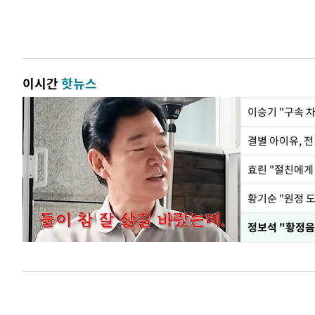
이시간
핫뉴스
이승기 "구속 차
결별 아이유, 전
효린 "절친에게
황기순 "원정 