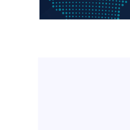
-17359초 전 >
[속보]코스닥, 800p 회복…0.26% 오른 801.67 마감
-17289초 전 >
[속보]코스피, 301.88포인트(4.58%) 내린 6296.38 마
-17154초 전 >
[속보]원·달러 환율, 0.7원 내린 1423.8원 마감
-14753초 전 >
"여기 떨어졌다"…다누리, 스페이스X 로켓 달 충돌 흔적
-11798초 전 >
손흥민, 5경기 연속골 실패…LAFC는 승부차기 끝 과달
-4399초 전 >
내일까지 39도 '펄펄'…기상청 "태풍 지나며 폭염 잠시 꺾
-4036초 전 >
트럼프, 한국계 진보 주지사 후보 맹공…"공산주의가 최대
-4014초 전 >
"美간섭에 합의 지연"…트럼프, '이란 호르무즈 통제권' 
-534초 전 >
[속보]산업장관 "李정부, 원전 반대 안해…안정 전력 위해 
12분 전 >
[속보]경찰, '홍명보 선임 논란' 대한축구협회·축구회관 등 