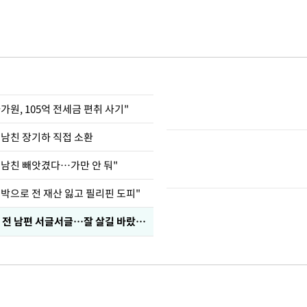
가원, 105억 전세금 편취 사기"
 남친 장기하 직접 소환
 남친 빼앗겼다…가만 안 둬"
도박으로 전 재산 잃고 필리핀 도피"
정보석 "황정음 전 남편 서글서글…잘 살길 바랐는데"