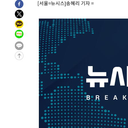
[서울=뉴시스]송혜리 기자 =
-11798초 전 >
손흥민, 5경기 연속골 실패…LAFC는 승부차기 끝 과달
-4399초 전 >
내일까지 39도 '펄펄'…기상청 "태풍 지나며 폭염 잠시 꺾
-4036초 전 >
트럼프, 한국계 진보 주지사 후보 맹공…"공산주의가 최대
-4014초 전 >
"美간섭에 합의 지연"…트럼프, '이란 호르무즈 통제권' 
-534초 전 >
[속보]산업장관 "李정부, 원전 반대 안해…안정 전력 위해 
12분 전 >
[속보]경찰, '홍명보 선임 논란' 대한축구협회·축구회관 등 
-25434초 전 >
[속보]합참 "北 발사체는 단거리탄도미사일…감시·경계
화"
-25182초 전 >
日방위성, 北이 동해로 쏜 발사체는 탄도미사일 가능성
-23612초 전 >
[속보] SKT, 에이닷 서비스 장애 발생…"원인 파악 중"
-23018초 전 >
[속보]합참 "북, 동해상으로 미상 발사체 발사"
-22414초 전 >
'낮 최고 39도' 불볕더위…한밤 열대야도 계속[내일날씨]
-22373초 전 >
[속보]7~9일 프로야구 3연전도 폭염 취소…11일 재개
-22035초 전 >
"韓 외환시장 개입 관측 배경엔 美의 대한국 무역적자 있
-21862초 전 >
'월드컵 탈락 후폭풍' 축구협회…초유의 압수수색에 '충격
-21702초 전 >
서울 낮 37.9도, 올여름 최고치 경신…영등포 순간 '40도
-21264초 전 >
[속보]종합특검, 대검 추가 압수수색…내란 중요임무종사