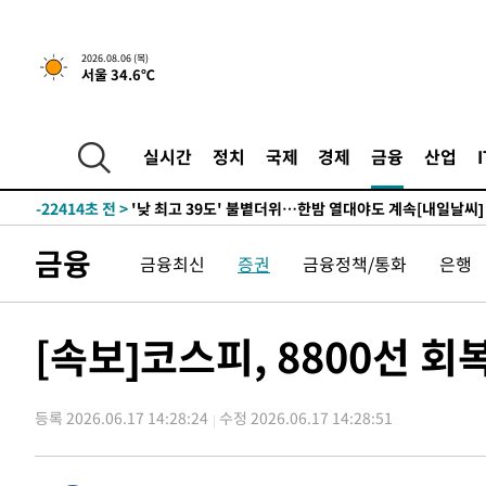
12분 전 >
[속보]경찰, '홍명보 선임 논란' 대한축구협회·축구회관 등 
2026.08.06 (목)
서울 34.6℃
-25434초 전 >
[속보]합참 "北 발사체는 단거리탄도미사일…감시·경계
화"
-25182초 전 >
日방위성, 北이 동해로 쏜 발사체는 탄도미사일 가능성
-23612초 전 >
[속보] SKT, 에이닷 서비스 장애 발생…"원인 파악 중"
실시간
정치
국제
경제
금융
산업
-23018초 전 >
[속보]합참 "북, 동해상으로 미상 발사체 발사"
-22414초 전 >
'낮 최고 39도' 불볕더위…한밤 열대야도 계속[내일날씨]
-22373초 전 >
[속보]7~9일 프로야구 3연전도 폭염 취소…11일 재개
금융
금융최신
증권
금융정책/통화
은행
-22035초 전 >
"韓 외환시장 개입 관측 배경엔 美의 대한국 무역적자 있
-21862초 전 >
'월드컵 탈락 후폭풍' 축구협회…초유의 압수수색에 '충격
-21702초 전 >
서울 낮 37.9도, 올여름 최고치 경신…영등포 순간 '40도
[속보]코스피, 8800선 
-21264초 전 >
[속보]종합특검, 대검 추가 압수수색…내란 중요임무종사
-17359초 전 >
[속보]코스닥, 800p 회복…0.26% 오른 801.67 마감
등록 2026.06.17 14:28:24
수정 2026.06.17 14:28:51
-17289초 전 >
[속보]코스피, 301.88포인트(4.58%) 내린 6296.38 마
-17154초 전 >
[속보]원·달러 환율, 0.7원 내린 1423.8원 마감
-14753초 전 >
"여기 떨어졌다"…다누리, 스페이스X 로켓 달 충돌 흔적