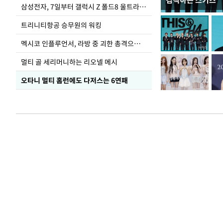
컴백하는 스키즈
입추 하루 앞둔 
삼성전자, 7일부터 갤럭시 Z 폴드8 울트라·폴드8·플립8 출시
폭염
트리니티항공 승무원의 워킹
멕시코 인플루언서, 라방 중 괴한 총격으로 사망
멀티 골 세리머니하는 리오넬 메시
오타니 멀티 홈런에도 다저스는 6연패