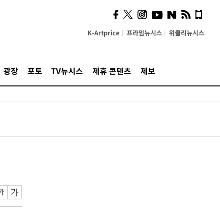
K-Artprice
프라임뉴시스
위클리뉴시스
광장
포토
TV뉴시스
제휴 콘텐츠
제보