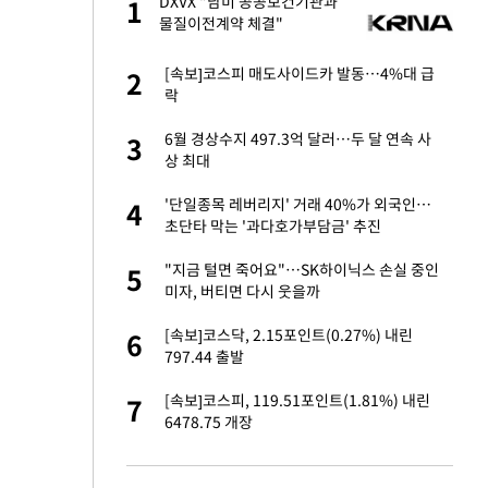
글
DXVX "남미 공공보건기관과
1
1
물질이전계약 체결"
 재산 잃고 필리핀
[속보]코스피 매도사이드카 발동…4%대 급
2
2
락
 미반환은 고도의
6월 경상수지 497.3억 달러…두 달 연속 사
3
3
상 최대
입힌다…AI 로봇 연
'단일종목 레버리지' 거래 40%가 외국인…
4
4
초단타 막는 '과다호가부담금' 추진
"짝짝이 눈 탈출"
"지금 털면 죽어요"…SK하이닉스 손실 중인
5
5
미자, 버티면 다시 웃을까
이 산다' 선곡…쿨한
[속보]코스닥, 2.15포인트(0.27%) 내린
6
6
797.44 출발
인간들이 이 꼴 만
[속보]코스피, 119.51포인트(1.81%) 내린
7
7
격한 반응
6478.75 개장