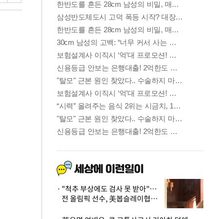
"척추 부상에도 검사 못 받아"…
전 올림픽 선수, 美봅슬레이협회
상대 소송