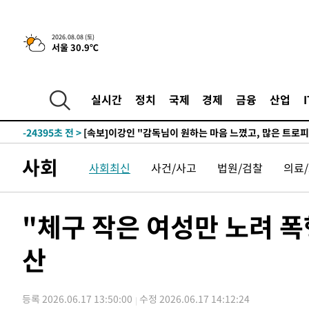
5시간 전 >
[속보]뉴욕증시 상승 마감…S&P 0.6% 나스닥 1.3%↑
-31882초 전 >
[속보]與 대표 경선 제주·인천 당원투표…金 47.75%·
2026.08.08 (토)
서울 30.9℃
42.08%·宋 10.17%
-31416초 전 >
이강인 "아틀레티코 이적 기뻐…등번호 7번 의미보단 팀 
것"
-31351초 전 >
[속보]與 당대표 경선, 제주·인천 권리당원 투표 김민석 
-25125초 전 >
낮 최고 35도 '무더위'…동해안 시간당 30㎜ '강한 비'[
실시간
정치
국제
경제
금융
산업
-24395초 전 >
[속보]이강인 "감독님이 원하는 마음 느꼈고, 많은 트로피
틀레티코 이적"
-24177초 전 >
수도권 40도 육박 '펄펄'…동해안 일부 지역엔 호의주의
-23146초 전 >
온열질환 사망자 3명 늘어…누적 환자 3000명 돌파
사회
사회최신
사건/사고
법원/검찰
의료
-17091초 전 >
강릉에 시간당 81.4㎜ 물폭탄…도로 잠기고 담벼락 붕괴
-13198초 전 >
백운산서 80년근 천종산삼 9뿌리 발견…감정가 1.3억원
-10908초 전 >
선재도서 해루질 나섰다 실종 60대, 닷새 만에 숨진 채 발
"체구 작은 여성만 노려 폭행
-8442초 전 >
남자 농구, 나고야 아시안게임서 '홈팀' 일본과 한일전
산
-7818초 전 >
여수 오동도 해상서 모터보트 전복…1명 사망·1명 실종
-4045초 전 >
극한폭염 한풀 꺾이지만…'낮 최고 35도' 무더위, 열대야 
주 날씨]
-1063초 전 >
축구협회 "압수수색·성접대 논란 사과…쇄신의 기회로 삼
등록 2026.06.17 13:50:00
수정 2026.06.17 14:12:24
7분 전 >
[속보]'압수수색·성접대 논란' 축구협회 "실망과 걱정 안겨드려