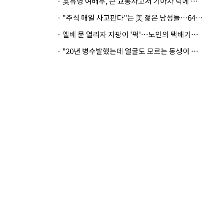
· 英유명 여배우, 큰 교통사고서 기아차 덕에 살았다
· "주식 매일 사고판다"는 美 젊은 남성들…64%가 "나는 인생의 패배자“
· 엘베 문 열리자 지팡이 '퍽'…노인의 택배기사 폭행 이유
· "20년 병수발했는데 얼굴도 모르는 동생이 유산 절반을"…배다른 형제 상속권 있을까