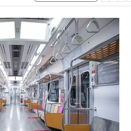
鄭
위해 뛸
승리
내일날씨]
 원해 아
보
견
계속[다음
겠다"