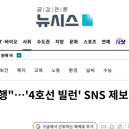
鄭
위해 뛸
승리
내일날씨]
IT·바이오
사회
수도권
지방
문화
스포츠
연예
 원해 아
보
/보건
복지
교육
노동
환경
날씨
수능
견
"…'4호선 빌런' SNS 제보
계속[다음
겠다"
구글에서 선호하는 매체로 추가
 죄송"