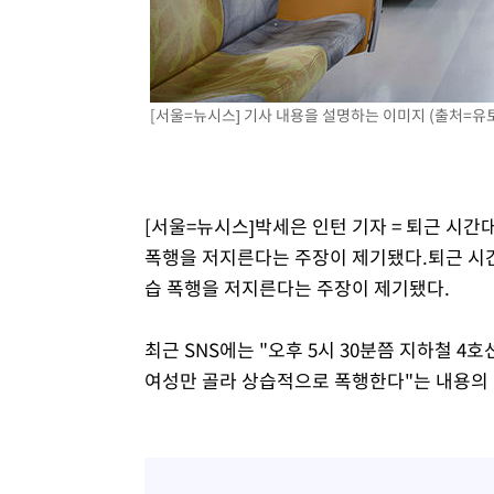
7분 전 >
[속보]'압수수색·성접대 논란' 축구협회 "실망과 걱정 안겨드려
3시간 전 >
'최고 37도' 폭염 지속…강원동해안 최대 150㎜ 비
5시간 전 >
[속보]뉴욕증시 상승 마감…S&P 0.6% 나스닥 1.3%↑
[서울=뉴시스] 기사 내용을 설명하는 이미지 (출처=유
[서울=뉴시스]박세은 인턴 기자 = 퇴근 시간
폭행을 저지른다는 주장이 제기됐다.퇴근 시간
습 폭행을 저지른다는 주장이 제기됐다.
최근 SNS에는 "오후 5시 30분쯤 지하철 4
여성만 골라 상습적으로 폭행한다"는 내용의