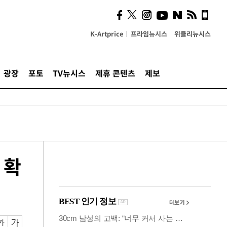
사이 해답 찾았죠"…알을
깨고 나온 '초자아'
K-Artprice
프라임뉴시스
위클리뉴시스
광장
포토
TV뉴시스
제휴 콘텐츠
제보
 확