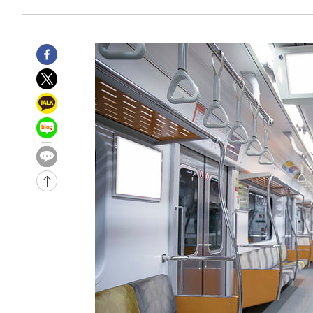
3시간 전 >
'최고 37도' 폭염 지속…강원동해안 최대 150㎜ 비
5시간 전 >
[속보]뉴욕증시 상승 마감…S&P 0.6% 나스닥 1.3%↑
-31882초 전 >
[속보]與 대표 경선 제주·인천 당원투표…金 47.75%·
42.08%·宋 10.17%
-31416초 전 >
이강인 "아틀레티코 이적 기뻐…등번호 7번 의미보단 팀 
것"
-31351초 전 >
[속보]與 당대표 경선, 제주·인천 권리당원 투표 김민석 
-25125초 전 >
낮 최고 35도 '무더위'…동해안 시간당 30㎜ '강한 비'[
-24395초 전 >
[속보]이강인 "감독님이 원하는 마음 느꼈고, 많은 트로피
틀레티코 이적"
-24177초 전 >
수도권 40도 육박 '펄펄'…동해안 일부 지역엔 호의주의
-23146초 전 >
온열질환 사망자 3명 늘어…누적 환자 3000명 돌파
-17091초 전 >
강릉에 시간당 81.4㎜ 물폭탄…도로 잠기고 담벼락 붕괴
-13198초 전 >
백운산서 80년근 천종산삼 9뿌리 발견…감정가 1.3억원
-10908초 전 >
선재도서 해루질 나섰다 실종 60대, 닷새 만에 숨진 채 발
-8442초 전 >
남자 농구, 나고야 아시안게임서 '홈팀' 일본과 한일전
-7818초 전 >
여수 오동도 해상서 모터보트 전복…1명 사망·1명 실종
-4045초 전 >
극한폭염 한풀 꺾이지만…'낮 최고 35도' 무더위, 열대야 
주 날씨]
-1063초 전 >
축구협회 "압수수색·성접대 논란 사과…쇄신의 기회로 삼