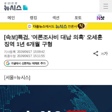
메인
랭킹
섹션
포토
[속보]특검, '여론조사비 대납 의혹' 오세훈
징역 1년 6개월 구형
기사등록
2026/06/17 15:09:42
가
가
최종수정
2026/06/17 15:11:55
구글에서 선호하는 매체로 추가
[서울=뉴시스]