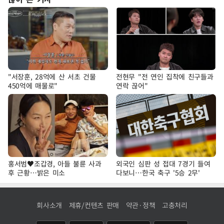
"서장훈, 28억에 산 서초 건물
전현무 "전 연인 집착에 친구들과
450억에 매물로"
연락 끊어"
홍서범♥조갑경, 아들 불륜 사과
외국인 심판 성 접대 7경기 들여
후 근황…밝은 미소
다보니…한국 축구 '5승 2무'
회사소개
제휴/컨텐츠 판매
약관·정책
고충처리