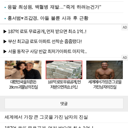
응팔 최성원, 백혈병 재발…"죽게 하려는건가"
홍서범♥조갑경, 아들 불륜 사과 후 근황
댓글