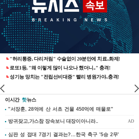
이시간
핫
뉴스
"서장훈, 28억에 산 서초 건물 450억에 매물로"
심판 성 접대 7경기 결과는?…한국 축구 '5승 2무'