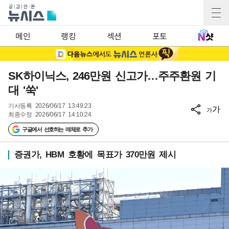
메인
랭킹
섹션
포토
SK하이닉스, 246만원 신고가…주주환원 기
대 '쑥'
기사등록
2026/06/17 13:49:23
가
가
최종수정
2026/06/17 14:10:24
구글에서 선호하는 매체로 추가
증권가, HBM 호황에 목표가 370만원 제시