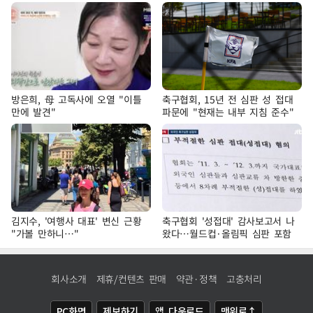
방은희, 母 고독사에 오열 "이틀
축구협회, 15년 전 심판 성 접대
만에 발견"
파문에 "현재는 내부 지침 준수"
김지수, '여행사 대표' 변신 근황
축구협회 '성접대' 감사보고서 나
"가볼 만하니…"
왔다…월드컵·올림픽 심판 포함
회사소개
제휴/컨텐츠 판매
약관·정책
고충처리
PC화면
제보하기
앱 다운로드
맨위로↑