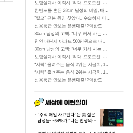
"주식 매일 사고판다"는 美 젊은
남성들…64%가 "나는 인생의
패배자“