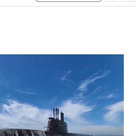
수…이병태
지(종합)
0.3만개
 4.1%로
말고 과감히
쪽 아웃바
하향
재난지역 선
희망지 못
제 대응"
쳐