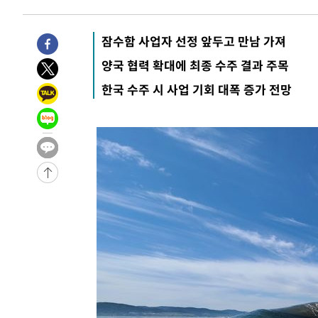
3시간 전 >
[속보]규제합리화위원회 부위원장에 김태유 서울대 공대 교
후임
-18962초 전 >
이강인, 폭염 속 AT마드리드 첫 훈련…80명 식사 대접까
잠수함 사업자 선정 앞두고 만남 가져
-16101초 전 >
미 사업체 일자리, 7월에 2.3만개 순감하고 그 전 2개월 1
양국 협력 확대에 최종 수주 결과 주목
하향수정 (2보)
-15549초 전 >
[속보] 미 사업체, 일자리 7월에 2.3만 개 줄어…실업률은
한국 수주 시 사업 기회 대폭 증가 전망
↓
-11412초 전 >
[속보]이 대통령 "부동산 공급 기존 사고방식 매달리지 
실천"
-10497초 전 >
이란, "오만과 '중앙 단일 루트' 합의…북쪽 인바운드·남
운드는 임시"
-2065초 전 >
"낮 기온 소폭 하락"…수도권 폭염중대경보, 폭염경보로 
-2029초 전 >
[속보]이 대통령, '호우피해' 안동·의성 관할 4개 면 특별
포
-1992초 전 >
[단독]중수청 지원 검사들, 정원 초과 시 낮은 계급 임용…
갈 수도
37초 전 >
낮 최고 37도 찜통더위…곳곳 소나기·강원 많은 비[내일날씨]
28분 전 >
SK하이닉스, 용인·청주 팹에 54조 투자…"AI 메모리 수요 선
1시간 전 >
여자배구 이재영·이다영 자매, 아제르바이잔 투란VC 입단
1시간 전 >
외국인 심판 성 접대 7경기 들여다보니…한국 축구 '5승 2무'
1시간 전 >
[속보]코스닥, 2.86포인트(0.36%) 내린 798.81마감
1시간 전 >
[속보]코스피, 6200선 약보합…0.60% 내린 6258.77에 마
1시간 전 >
[속보]원·달러 환율, 7.7원 내린 1416.1원 마감