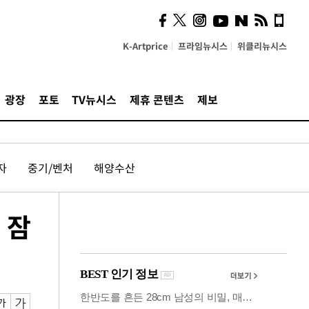
시, 스마트폰 액세서리에
NFC 더했다
K-Artprice
프라임뉴시스
위클리뉴시스
광장
포토
TV뉴시스
제휴 콘텐츠
제보
자
중기/벤처
해양수산
 잠