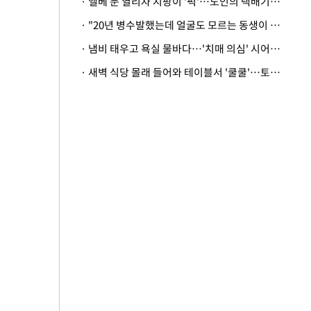
· 엘베 문 열리자 지팡이 '퍽'…노인의 택배기사 폭행 이유
· "20년 병수발했는데 얼굴도 모르는 동생이 유산 절반을"…배다른 형제 상속권 있을까
· 냄비 태우고 욕실 물바다…'치매 의심' 시어머니 검사 권유했다가 '날벼락'
· 새벽 식당 몰래 들어와 테이블서 '쿨쿨'…토사물 남기고 사라진 남성