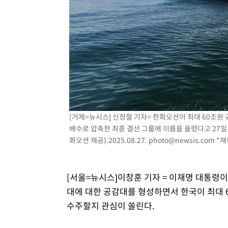
1시간 전 >
[속보] 노원서 40.1도 관측…서울, 2018년 이후 첫 40도
2시간 전 >
[속보]종합특검, '계엄 수용공간 확보' 신용해 前교정본부장 
2시간 전 >
외신들도 주목한 韓축구 파문…"국민적 공분에 수사 재개"
2시간 전 >
11시간 압수수색에 성접대 파문까지…'쑥대밭' 된 축구협회
3시간 전 >
[속보]규제합리화위원회 부위원장에 김태유 서울대 공대 교
후임
[거제=뉴시스] 신정철 기자= 한화오션이 최대 60조원
배수로 압축한 최종 결선 그룹에 이름을 올렸다고 27일 밝
화오션 제공).2025.08.27.
photo@newsis.com
*재
[서울=뉴시스]이창훈 기자 = 이재명 대통령이
대에 대한 공감대를 형성하면서 한국이 최대 6
수주할지 관심이 쏠린다.