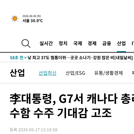
↓
-11391초 전 >
[속보]이 대통령 "부동산 공급 기존 사고방식 매달리지 
실천"
-10476초 전 >
이란, "오만과 '중앙 단일 루트' 합의…북쪽 인바운드·남
2026.08.08 (토)
서울 30.9℃
운드는 임시"
-2044초 전 >
"낮 기온 소폭 하락"…수도권 폭염중대경보, 폭염경보로 
-2008초 전 >
[속보]이 대통령, '호우피해' 안동·의성 관할 4개 면 특별
포
-1971초 전 >
[단독]중수청 지원 검사들, 정원 초과 시 낮은 계급 임용…
실시간
정치
국제
경제
금융
산업
갈 수도
58초 전 >
낮 최고 37도 찜통더위…곳곳 소나기·강원 많은 비[내일날씨]
29분 전 >
SK하이닉스, 용인·청주 팹에 54조 투자…"AI 메모리 수요 선
1시간 전 >
여자배구 이재영·이다영 자매, 아제르바이잔 투란VC 입단
산업
산업최신
산업/ESG
유통/생활경제
1시간 전 >
외국인 심판 성 접대 7경기 들여다보니…한국 축구 '5승 2무'
1시간 전 >
[속보]코스닥, 2.86포인트(0.36%) 내린 798.81마감
1시간 전 >
[속보]코스피, 6200선 약보합…0.60% 내린 6258.77에 마
李대통령, G7서 캐나다 총
1시간 전 >
[속보]원·달러 환율, 7.7원 내린 1416.1원 마감
수함 수주 기대감 고조
1시간 전 >
[속보] 노원서 40.1도 관측…서울, 2018년 이후 첫 40도
2시간 전 >
[속보]종합특검, '계엄 수용공간 확보' 신용해 前교정본부장 
2시간 전 >
외신들도 주목한 韓축구 파문…"국민적 공분에 수사 재개"
등록 2026.06.17 13:19:58
2시간 전 >
11시간 압수수색에 성접대 파문까지…'쑥대밭' 된 축구협회