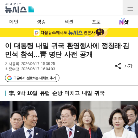
메인
랭킹
섹션
포토
이 대통령 내일 귀국 환영행사에 정청래·김
민석 참석…靑 명단 사전 공개
기사등록
2026/06/17 15:39:25
가
가
최종수정
2026/06/17 16:04:03
구글에서 선호하는 매체로 추가
李, 9박 10일 유럽 순방 마치고 내일 귀국