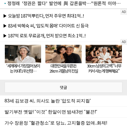
정청래 '정권은 짧다' 발언에 與 갑론을박…"원론적 이야기" "대단한 실언"
댓글