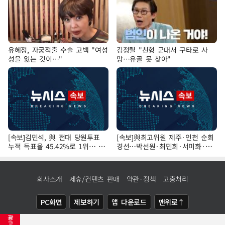
유혜정, 자궁적출 수술 고백 "여성
김정렬 "친형 군대서 구타로 사
성을 잃는 것이…"
망…유골 못 찾아"
[속보]김민석, 與 전대 당원투표
[속보]與최고위원 제주·인천 순회
누적 득표율 45.42%로 1위… 정
경선…박선원·최민희·서미화·한
청래 44.56%
민수·김용 순
회사소개
제휴/컨텐츠 판매
약관·정책
고충처리
PC화면
제보하기
앱 다운로드
맨위로↑
광
COPYRIGHTⓒ
NEWSIS
ALL RIGHTS RESERVED.
고