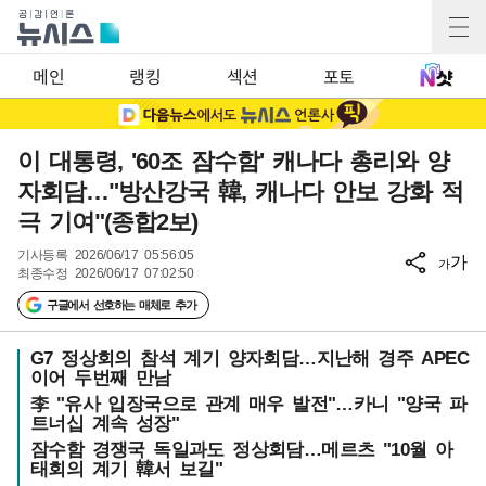
메인
랭킹
섹션
포토
이 대통령, '60조 잠수함' 캐나다 총리와 양
자회담…"방산강국 韓, 캐나다 안보 강화 적
극 기여"(종합2보)
기사등록
2026/06/17 05:56:05
가
가
최종수정
2026/06/17 07:02:50
구글에서 선호하는 매체로 추가
G7 정상회의 참석 계기 양자회담…지난해 경주 APEC
이어 두번째 만남
李 "유사 입장국으로 관계 매우 발전"…카니 "양국 파
트너십 계속 성장"
잠수함 경쟁국 독일과도 정상회담…메르츠 "10월 아
태회의 계기 韓서 보길"