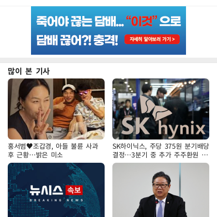
많이 본 기사
홍서범♥조갑경, 아들 불륜 사과
SK하이닉스, 주당 375원 분기배당
후 근황…밝은 미소
결정…3분기 중 추가 주주환원 발
표