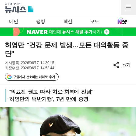
메인
랭킹
섹션
포토
허영만 "건강 문제 발생…모든 대외활동 중
단"
기사등록
2026/06/17 14:30:15
가
가
최종수정
2026/06/17 14:53:44
구글에서 선호하는 매체로 추가
"의료진 권고 따라 치료·회복에 전념"
'허영만의 백반기행', 7년 만에 종영