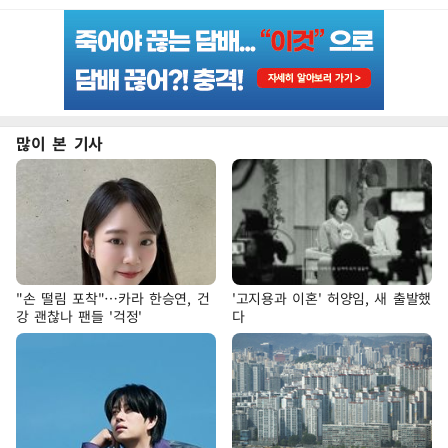
많이 본 기사
"손 떨림 포착"…카라 한승연, 건
'고지용과 이혼' 허양임, 새 출발했
강 괜찮나 팬들 '걱정'
다