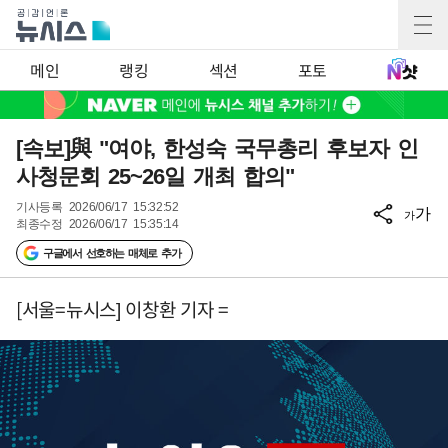
메인
랭킹
섹션
포토
[속보]與 "여야, 한성숙 국무총리 후보자 인
사청문회 25~26일 개최 합의"
기사등록
2026/06/17 15:32:52
가
가
최종수정
2026/06/17 15:35:14
구글에서 선호하는 매체로 추가
[서울=뉴시스] 이창환 기자 =