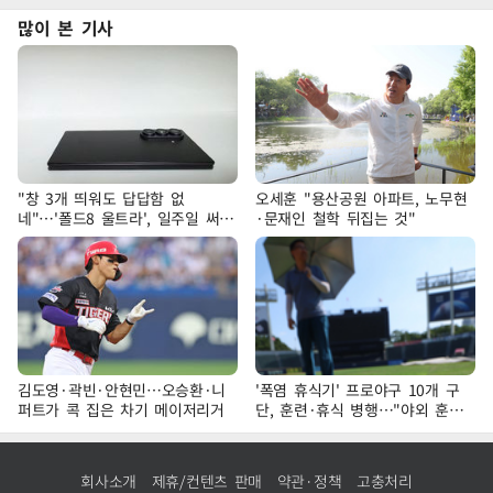
많이 본 기사
"창 3개 띄워도 답답함 없
오세훈 "용산공원 아파트, 노무현
네"…'폴드8 울트라', 일주일 써보
·문재인 철학 뒤집는 것"
니
김도영·곽빈·안현민…오승환·니
'폭염 휴식기' 프로야구 10개 구
퍼트가 콕 집은 차기 메이저리거
단, 훈련·휴식 병행…"야외 훈련
해도 안전 최우선"
회사소개
제휴/컨텐츠 판매
약관·정책
고충처리