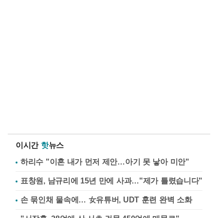
이시간
핫
뉴스
하리수 "이혼 내가 먼저 제안…아기 못 낳아 미안"
표창원, 남규리에 15년 만에 사과…"제가 틀렸습니다"
손 묶인채 물속에… 女유튜버, UDT 훈련 완벽 소화