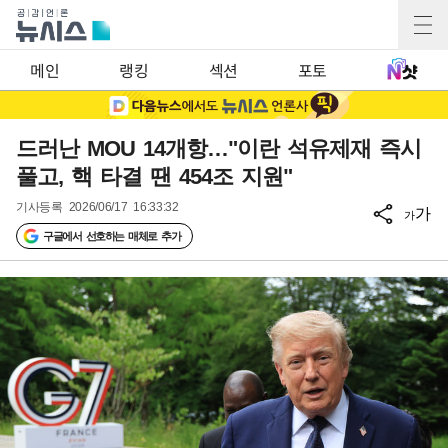
메인
랭킹
섹션
포토
드러난 MOU 14개항…"이란 석유제재 즉시
풀고, 핵 타결 땐 454조 지원"
기사등록
2026/06/17 16:33:32
가
가
구글에서 선호하는 매체로 추가