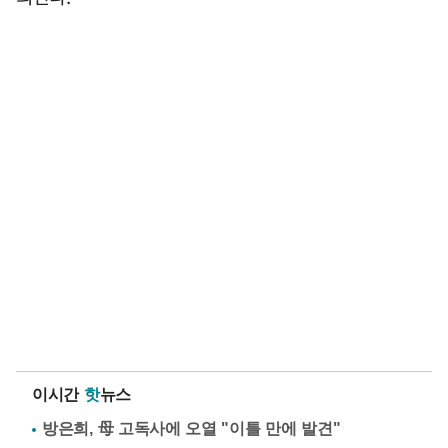
이시간
핫
뉴스
방은희, 母 고독사에 오열 "이틀 만에 발견"