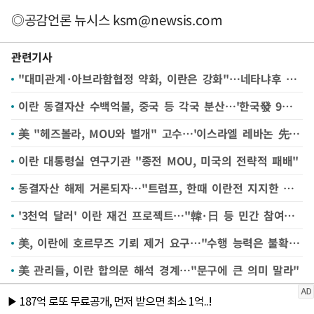
◎공감언론 뉴시스
ksm@newsis.com
관련기사
"대미관계·아브라함협정 약화, 이란은 강화"…네타냐후 책임론 분출
이란 동결자산 수백억불, 중국 등 각국 분산…'한국發 9조원' 주목
美 "헤즈볼라, MOU와 별개" 고수…'이스라엘 레바논 先철군' 어려울 듯
이란 대통령실 연구기관 "종전 MOU, 미국의 전략적 패배"
동결자산 해제 거론되자…"트럼프, 한때 이란전 지지한 강경파 반발 직면"
'3천억 달러' 이란 재건 프로젝트…"韓·日 등 민간 참여로 절반 이상 확보"
美, 이란에 호르무즈 기뢰 제거 요구…"수행 능력은 불확실"
美 관리들, 이란 합의문 해석 경계…"문구에 큰 의미 말라"