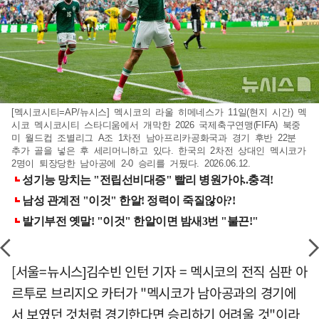
[멕시코시티=AP/뉴시스] 멕시코의 라울 히메네스가 11일(현지 시간) 멕
시코 멕시코시티 스타디움에서 개막한 2026 국제축구연맹(FIFA) 북중
미 월드컵 조별리그 A조 1차전 남아프리카공화국과 경기 후반 22분
추가 골을 넣은 후 세리머니하고 있다. 한국의 2차전 상대인 멕시코가
2명이 퇴장당한 남아공에 2-0 승리를 거뒀다. 2026.06.12.
[서울=뉴시스]김수빈 인턴 기자 = 멕시코의 전직 심판 아
르투로 브리지오 카터가 "멕시코가 남아공과의 경기에
서 보였던 것처럼 경기한다면 승리하기 어려울 것"이라