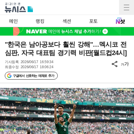
메인
랭킹
섹션
포토
"한국은 남아공보다 훨씬 강해"…멕시코 전
심판, 자국 대표팀 경기력 비판[월드컵24시]
기사등록
2026/06/17 16:59:34
가
가
최종수정
2026/06/17 18:06:24
구글에서 선호하는 매체로 추가