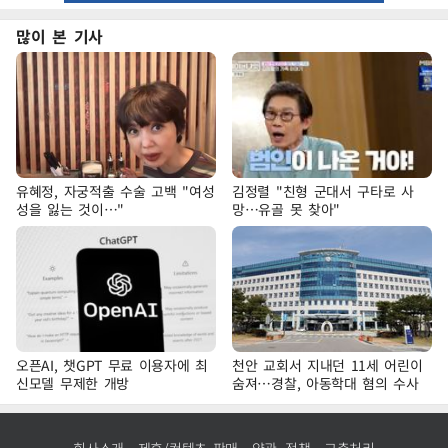
많이 본 기사
유혜정, 자궁적출 수술 고백 "여성
김정렬 "친형 군대서 구타로 사
성을 잃는 것이…"
망…유골 못 찾아"
오픈AI, 챗GPT 무료 이용자에 최
천안 교회서 지내던 11세 어린이
신모델 무제한 개방
숨져…경찰, 아동학대 혐의 수사
회사소개
제휴/컨텐츠 판매
약관·정책
고충처리