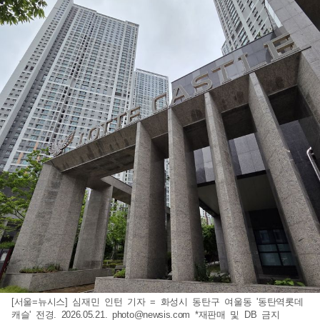
[서울=뉴시스] 심재민 인턴 기자 = 화성시 동탄구 여울동 '동탄역롯데
캐슬' 전경. 2026.05.21.
photo@newsis.com
*재판매 및 DB 금지