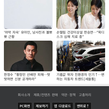
'마약 자숙' 유아인, 남사친과 볼뽀
손떨림 건강이상설 한승연…"목디
뽀 근황
스크 심해 치료 중"
한정수 "황정민 선배만 피해…떳
기름값 뛰자 친환경차 인기↑…변
떳하면 신분 공개하라"
하는 자동차 트렌드[세쓸통]
회사소개
제휴/컨텐츠 판매
약관·정책
고충처리
PC화면
제보하기
앱 다운로드
맨위로↑