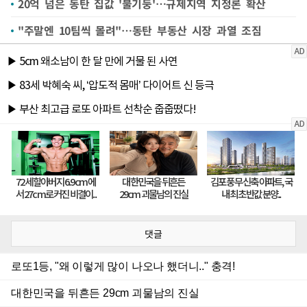
20억 넘은 동탄 집값 '불기둥'…규제지역 지정론 확산
"주말엔 10팀씩 몰려"…동탄 부동산 시장 과열 조짐
댓글