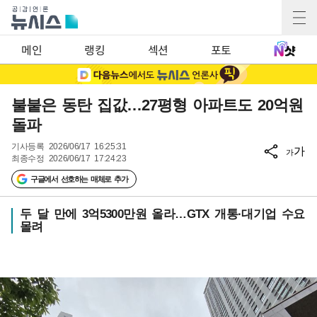
메인
랭킹
섹션
포토
불붙은 동탄 집값…27평형 아파트도 20억원
돌파
기사등록
2026/06/17 16:25:31
가
가
최종수정
2026/06/17 17:24:23
구글에서 선호하는 매체로 추가
두 달 만에 3억5300만원 올라…GTX 개통·대기업 수요
몰려