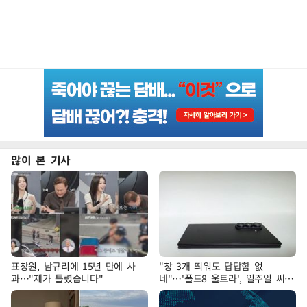
많이 본 기사
표창원, 남규리에 15년 만에 사
"창 3개 띄워도 답답함 없
과…"제가 틀렸습니다"
네"…'폴드8 울트라', 일주일 써보
니