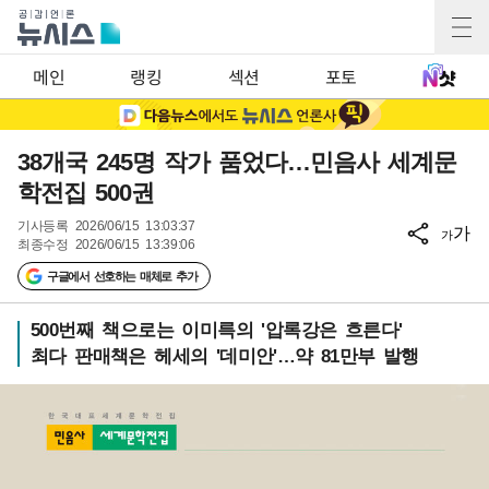
메인
랭킹
섹션
포토
38개국 245명 작가 품었다…민음사 세계문
학전집 500권
기사등록
2026/06/15 13:03:37
가
가
최종수정
2026/06/15 13:39:06
구글에서 선호하는 매체로 추가
500번째 책으로는 이미륵의 '압록강은 흐른다'
최다 판매책은 헤세의 '데미안'…약 81만부 발행