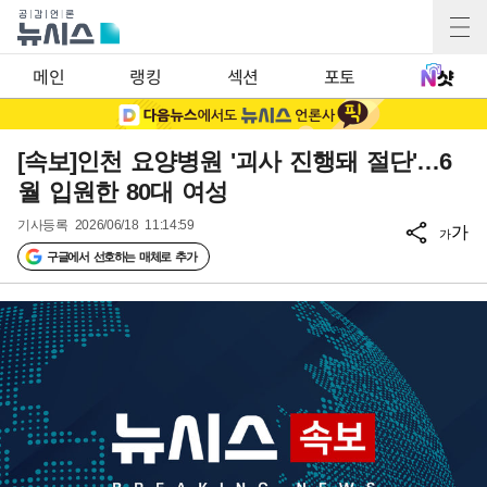
메인
랭킹
섹션
포토
[속보]인천 요양병원 '괴사 진행돼 절단'…6
월 입원한 80대 여성
기사등록
2026/06/18 11:14:59
가
가
구글에서 선호하는 매체로 추가