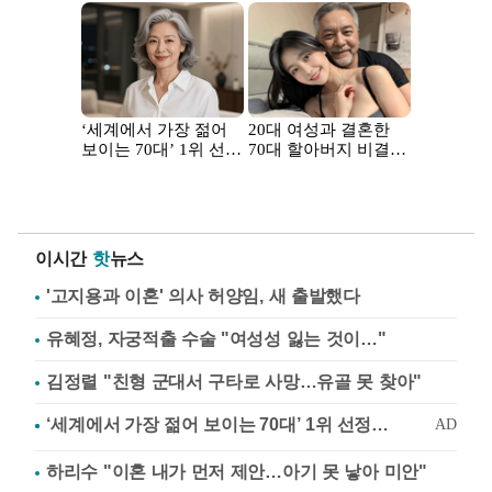
이시간
핫
뉴스
'고지용과 이혼' 의사 허양임, 새 출발했다
유혜정, 자궁적출 수술 "여성성 잃는 것이…"
김정렬 "친형 군대서 구타로 사망…유골 못 찾아"
하리수 "이혼 내가 먼저 제안…아기 못 낳아 미안"