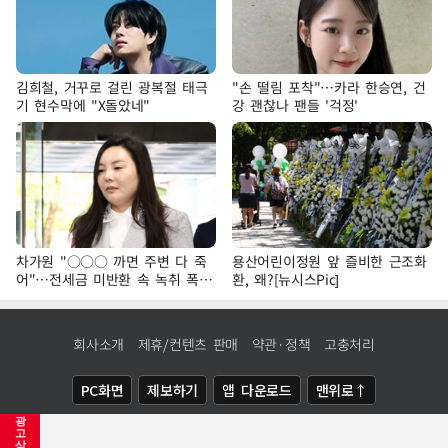
김희철, 거꾸로 걸린 광복절 태극
"손 떨림 포착"…카라 한승연, 건
기 현수막에 "X돌았네"
강 괜찮나 팬들 '걱정'
차가원 "○○○ 까면 주변 다 죽
용산어린이정원 앞 즐비한 근조화
어"…전세금 미반환 속 녹취 폭로
환, 왜?[뉴시스Pic]
파장
회사소개
제휴/컨텐츠 판매
약관·정책
고충처리
PC화면
제보하기
앱 다운로드
맨위로↑
광
COPYRIGHTⓒ
NEWSIS
ALL RIGHTS RESERVED.
고
삭