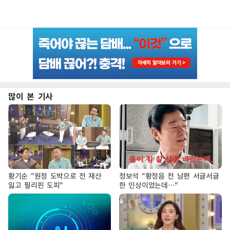
많이 본 기사
황기순 "원정 도박으로 전 재산
정보석 "황정음 전 남편 서글서글
잃고 필리핀 도피"
한 인상이었는데…"