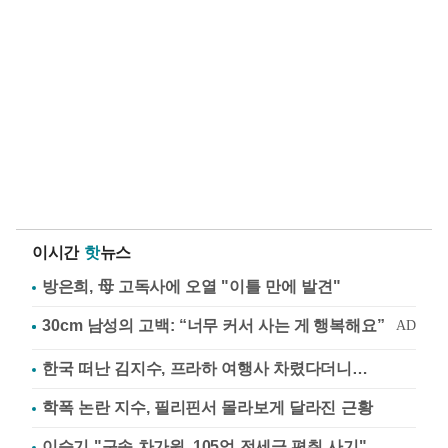
이시간
핫
뉴스
방은희, 母 고독사에 오열 "이틀 만에 발견"
한국 떠난 김지수, 프라하 여행사 차렸다더니…
학폭 논란 지수, 필리핀서 몰라보게 달라진 근황
이승기 "구속 차가원, 105억 전세금 편취 사기"