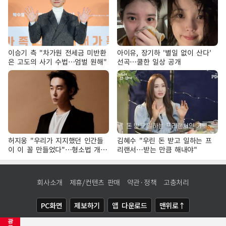
이승기 측 "차가원 전세금 미반환
아이유, 장기하 '별일 없이 산다'
은 고도의 사기 수법…엄벌 원해"
선곡…쿨한 일상 공개
허지웅 "우리가 지지했던 인간들
김혜수 "우린 돈 받고 일하는 프
이 이 꼴 만들었다"…형소법 개정
리랜서…받는 만큼 해내야"
에 격한 반응
회사소개
제휴/컨텐츠 판매
약관·정책
고충처리
PC화면
제보하기
앱 다운로드
맨위로↑
광