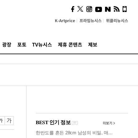
시, 스마트폰 액세서리에
NFC 더했다
K-Artprice
프라임뉴시스
위클리뉴시스
광장
포토
TV뉴시스
제휴 콘텐츠
제보