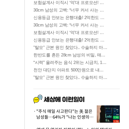
"주식 매일 사고판다"는 美 젊은
남성들…64%가 "나는 인생의
패배자“