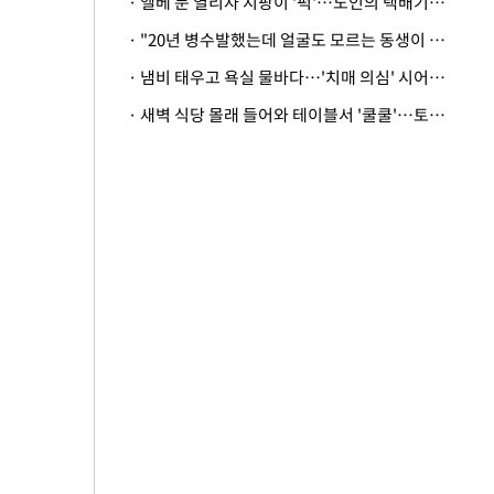
· 엘베 문 열리자 지팡이 '퍽'…노인의 택배기사 폭행 이유
· "20년 병수발했는데 얼굴도 모르는 동생이 유산 절반을"…배다른 형제 상속권 있을까
· 냄비 태우고 욕실 물바다…'치매 의심' 시어머니 검사 권유했다가 '날벼락'
· 새벽 식당 몰래 들어와 테이블서 '쿨쿨'…토사물 남기고 사라진 남성