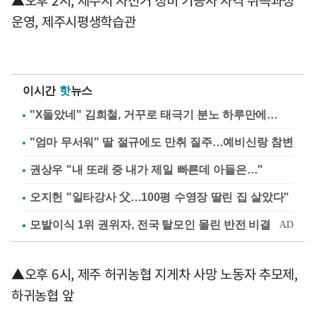
▲오후 2시, 제주시 자전거 정비 기능사 자격 취득과정
운영, 제주시평생학습관
이시간
핫
뉴스
"X돌았네" 김희철, 거꾸로 태극기 분노 하루만에…
"엄마 무서워" 딸 절규에도 만취 질주…예비신랑 참변
권상우 "내 또래 중 내가 제일 빠른데 아들은…"
오지헌 "일타강사 父…100평 수영장 딸린 집 살았다"
▲오후 6시, 제주 허귀농협 지게차 사망 노동자 추모제,
하귀농협 앞