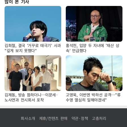
많이 본 기사
김희철, 결국 '거꾸로 태극기' 사과
홍석천, 입양 두 자녀에 '재산 상
"깊게 보지 못했다"
속' 언급했다
김제동, 방송 뜸하더니…이문세·
고영욱, 이번엔 박하선 공격…"류
노사연과 전시회서 포착
수영 열심히 일해야겠네"
회사소개
제휴/컨텐츠 판매
약관·정책
고충처리