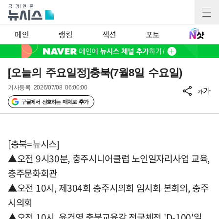
메인
랭킹
섹션
포토
[오늘의 주요일정]충북(7월8일 수요일)
기사등록
2026/07/08 06:00:00
가
가
구글에서 선호하는 매체로 추가
[충북=뉴시스]
▲오전 9시30분, 충주시니어클럽 노인일자리사업 교육,
충주문화회관
▲오전 10시, 제304회 충주시의회 임시회 본회의, 충주
시의회
▲오전 10시, 윤건영 충북교육감 전국체전 'D-100'일