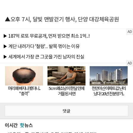
▲오후 7시, 달빛 맨발걷기 행사, 단양 대강체육공원
댓글
이시간
핫
뉴스