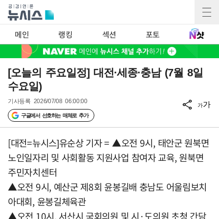
메인
랭킹
섹션
포토
[오늘의 주요일정] 대전·세종·충남 (7월 8일
수요일)
기사등록
2026/07/08 06:00:00
가
가
구글에서 선호하는 매체로 추가
[대전=뉴시스]유순상 기자 = ▲오전 9시, 태안군 원북면
노인일자리 및 사회활동 지원사업 참여자 교육, 원북면
주민자치센터
▲오전 9시, 예산군 제8회 윤봉길배 충남도 어울림보치
아대회, 윤봉길체육관
▲오전 10시, 서산시 국회의원 및 시·도의원 초청 간담