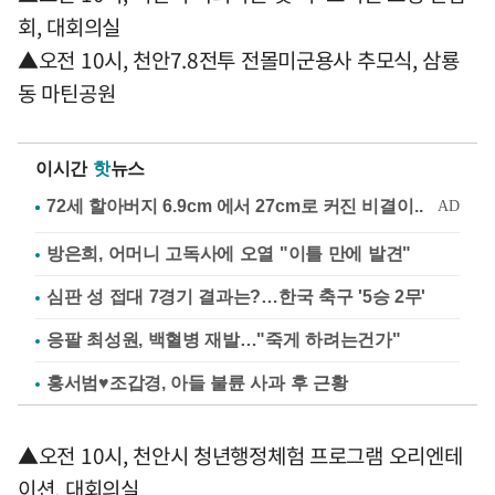
회, 대회의실
▲오전 10시, 천안7.8전투 전몰미군용사 추모식, 삼룡
동 마틴공원
이시간
핫
뉴스
방은희, 어머니 고독사에 오열 "이틀 만에 발견"
심판 성 접대 7경기 결과는?…한국 축구 '5승 2무'
응팔 최성원, 백혈병 재발…"죽게 하려는건가"
홍서범♥조갑경, 아들 불륜 사과 후 근황
▲오전 10시, 천안시 청년행정체험 프로그램 오리엔테
이션, 대회의실