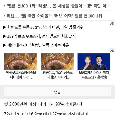
'멜론 톱100 1위' 리센느, 온 세상을 물들여…'新 국민 아이돌'(종합)
리센느, '新 국민 아이돌'…'러브 어택' 멜론 톱100 1위
댓글