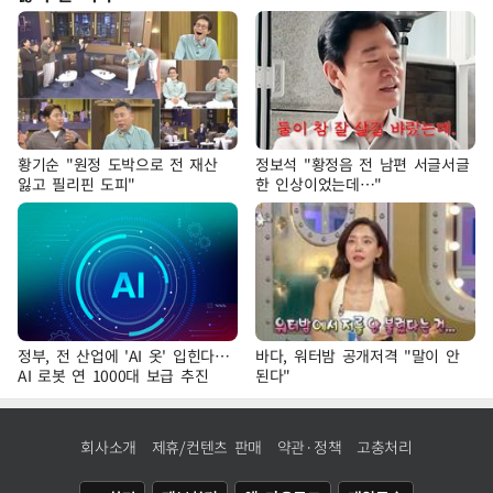
황기순 "원정 도박으로 전 재산
정보석 "황정음 전 남편 서글서글
잃고 필리핀 도피"
한 인상이었는데…"
정부, 전 산업에 'AI 옷' 입힌다…
바다, 워터밤 공개저격 "말이 안
AI 로봇 연 1000대 보급 추진
된다"
회사소개
제휴/컨텐츠 판매
약관·정책
고충처리