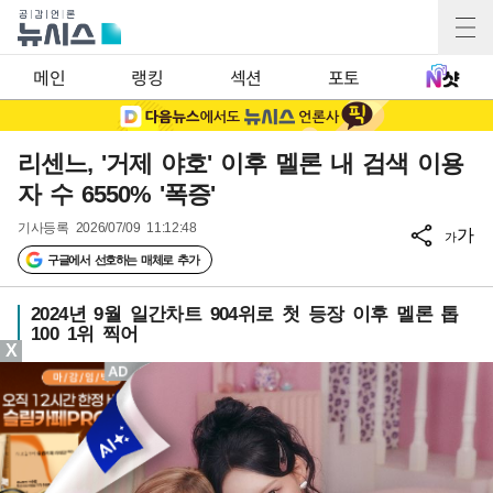
메인
랭킹
섹션
포토
리센느, '거제 야호' 이후 멜론 내 검색 이용
자 수 6550% '폭증'
기사등록
2026/07/09 11:12:48
가
가
구글에서 선호하는 매체로 추가
2024년 9월 일간차트 904위로 첫 등장 이후 멜론 톱
100 1위 찍어
X