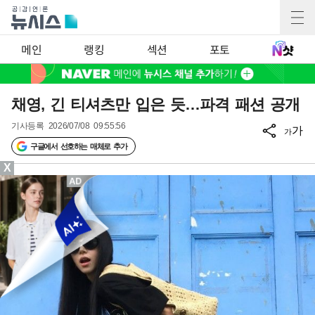
메인
랭킹
섹션
포토
채영, 긴 티셔츠만 입은 듯…파격 패션 공개
기사등록
2026/07/08 09:55:56
가
가
구글에서 선호하는 매체로 추가
X