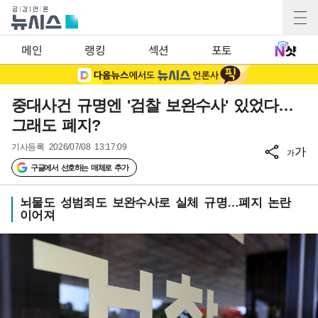
메인
랭킹
섹션
포토
중대사건 규명엔 '검찰 보완수사' 있었다…
그래도 폐지?
기사등록
2026/07/08 13:17:09
가
가
구글에서 선호하는 매체로 추가
뇌물도 성범죄도 보완수사로 실체 규명…폐지 논란
이어져