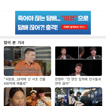
많이 본 기사
"서장훈, 28억에 산 서초 건물
전현무 "전 연인 집착에 친구들과
450억에 매물로"
연락 끊어"