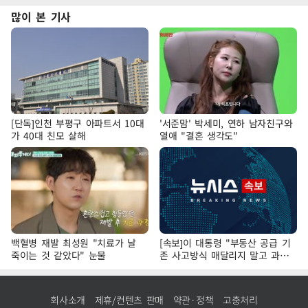
많이 본 기사
[단독]인천 부평구 아파트서 10대
'서준맘' 박세미, 연하 남자친구와
가 40대 친모 살해
열애 "결혼 생각도"
백혈병 재발 최성원 "치료가 날
[속보]이 대통령 "부동산 공급 기
죽이는 것 같았다" 눈물
존 사고방식 매달리지 말고 과감
히 실천"
회사소개
제휴/컨텐츠 판매
약관·정책
고충처리