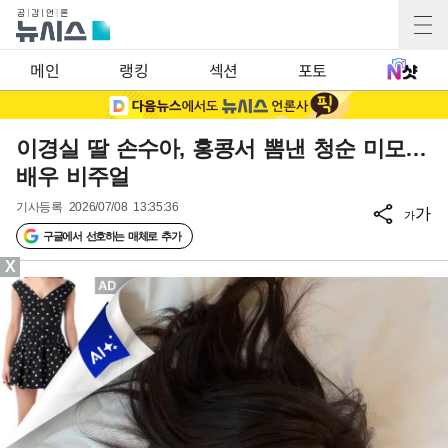
메인
랭킹
섹션
포토
이경실 딸 손수아, 홍콩서 뽐낸 청순 미모…
배우 비주얼
기사등록
2026/07/08 13:35:36
가
가
구글에서 선호하는 매체로 추가
X