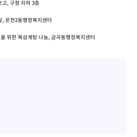
김희철, 거꾸로 걸린 광복
1
고, 구청 지하 3층
태극기 현수막에 "X돌았네
속[다음주
 날, 온천2동행정복지센터
"손 떨림 포착"…카라 한
2
다"
팬들 '걱정'
려 죄송"
르신을 위한 복삼계탕 나눔, 금곡동행정복지센터
차가원 "○○○ 까면 주변
3
미반환 속 녹취 폭로 파장
용산어린이정원 앞 즐비한 
4
시스Pic]
외신 주목한 '축구협회 성접
5
한일월드컵까지 소환
[속보]이강인 "감독님이 
6
많은 트로피 원해 아틀레티
[속보]김민석, 與 전대 
7
45.42%로 1위… 정청래 