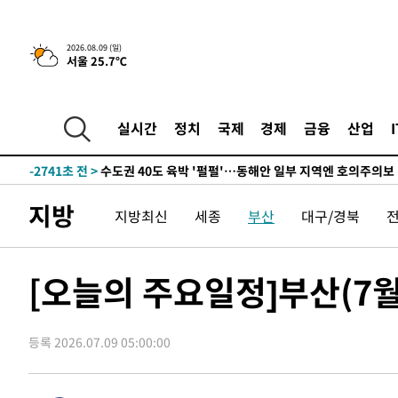
한민수·김용 순
-11164초 전 >
[속보]김민석, 與 전대 당원투표 누적 득표율 45.42%로 
청래 44.56%
-10446초 전 >
[속보]與 대표 경선 제주·인천 당원투표…金 47.75%·
2026.08.09 (일)
서울 25.7℃
42.08%·宋 10.17%
-9980초 전 >
이강인 "아틀레티코 이적 기뻐…등번호 7번 의미보단 팀 위
-9915초 전 >
[속보]與 당대표 경선, 제주·인천 권리당원 투표 김민석 승
-3689초 전 >
낮 최고 35도 '무더위'…동해안 시간당 30㎜ '강한 비'[내
실시간
정치
국제
경제
금융
산업
-2959초 전 >
[속보]이강인 "감독님이 원하는 마음 느꼈고, 많은 트로피 
레티코 이적"
-2741초 전 >
수도권 40도 육박 '펄펄'…동해안 일부 지역엔 호의주의보
-1710초 전 >
온열질환 사망자 3명 늘어…누적 환자 3000명 돌파
지방
지방최신
세종
부산
대구/경북
1시간 전 >
강릉에 시간당 81.4㎜ 물폭탄…도로 잠기고 담벼락 붕괴
2시간 전 >
백운산서 80년근 천종산삼 9뿌리 발견…감정가 1.3억원
2시간 전 >
선재도서 해루질 나섰다 실종 60대, 닷새 만에 숨진 채 발견
[오늘의 주요일정]부산(7월
3시간 전 >
남자 농구, 나고야 아시안게임서 '홈팀' 일본과 한일전
3시간 전 >
여수 오동도 해상서 모터보트 전복…1명 사망·1명 실종
등록 2026.07.09 05:00:00
4시간 전 >
극한폭염 한풀 꺾이지만…'낮 최고 35도' 무더위, 열대야 계
날씨]
5시간 전 >
축구협회 "압수수색·성접대 논란 사과…쇄신의 기회로 삼겠
6시간 전 >
[속보]'압수수색·성접대 논란' 축구협회 "실망과 걱정 안겨드