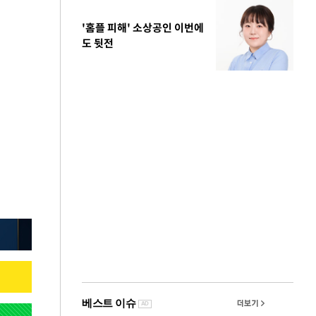
'홈플 피해' 소상공인 이번에
도 뒷전