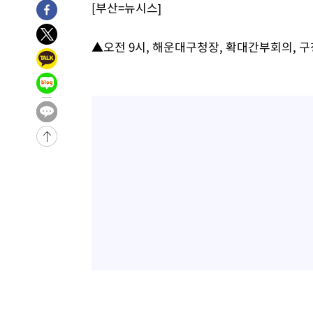
[부산=뉴시스]
9시간 전 >
'최고 37도' 폭염 지속…강원동해안 최대 150㎜ 비
11시간 전 >
[속보]뉴욕증시 상승 마감…S&P 0.6% 나스닥 1.3%↑
▲오전 9시, 해운대구청장, 확대간부회의, 
-20184초 전 >
이란 "호르무즈 재개방 합의 근접…美 배상 선행돼야"
-11231초 전 >
[속보]與최고위원 제주·인천 순회경선…박선원·최민희
한민수·김용 순
-11184초 전 >
[속보]김민석, 與 전대 당원투표 누적 득표율 45.42%로 
청래 44.56%
-10466초 전 >
[속보]與 대표 경선 제주·인천 당원투표…金 47.75%·
42.08%·宋 10.17%
-10000초 전 >
이강인 "아틀레티코 이적 기뻐…등번호 7번 의미보단 팀 
것"
-9935초 전 >
[속보]與 당대표 경선, 제주·인천 권리당원 투표 김민석 승
-3709초 전 >
낮 최고 35도 '무더위'…동해안 시간당 30㎜ '강한 비'[내
-2979초 전 >
[속보]이강인 "감독님이 원하는 마음 느꼈고, 많은 트로피 
레티코 이적"
-2761초 전 >
수도권 40도 육박 '펄펄'…동해안 일부 지역엔 호의주의보
-1730초 전 >
온열질환 사망자 3명 늘어…누적 환자 3000명 돌파
1시간 전 >
강릉에 시간당 81.4㎜ 물폭탄…도로 잠기고 담벼락 붕괴
2시간 전 >
백운산서 80년근 천종산삼 9뿌리 발견…감정가 1.3억원
2시간 전 >
선재도서 해루질 나섰다 실종 60대, 닷새 만에 숨진 채 발견
3시간 전 >
남자 농구, 나고야 아시안게임서 '홈팀' 일본과 한일전