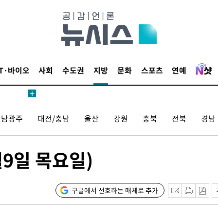
1위… 정
鄭
해 뛸 것"
리
일날씨]
IT·바이오
사회
수도권
지방
문화
스포츠
연예
원해 아틀
전남광주
대전/충남
울산
강원
충북
전북
경남
9일 목요일)
속[다음주
구글에서 선호하는 매체로 추가
다"
려 죄송"