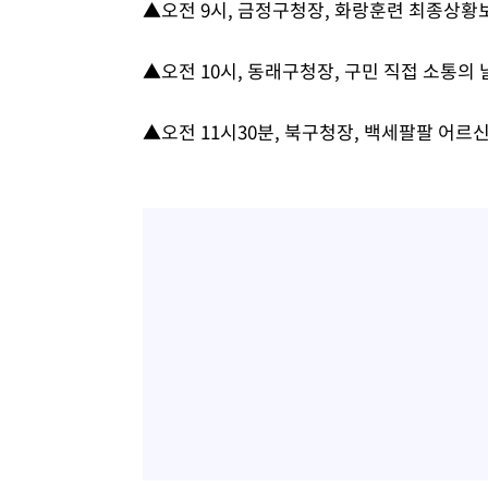
▲오전 9시, 금정구청장, 화랑훈련 최종상황보
3시간 전 >
여수 오동도 해상서 모터보트 전복…1명 사망·1명 실종
4시간 전 >
극한폭염 한풀 꺾이지만…'낮 최고 35도' 무더위, 열대야 계
▲오전 10시, 동래구청장, 구민 직접 소통의
날씨]
5시간 전 >
축구협회 "압수수색·성접대 논란 사과…쇄신의 기회로 삼겠
6시간 전 >
[속보]'압수수색·성접대 논란' 축구협회 "실망과 걱정 안겨드
▲오전 11시30분, 북구청장, 백세팔팔 어
9시간 전 >
'최고 37도' 폭염 지속…강원동해안 최대 150㎜ 비
11시간 전 >
[속보]뉴욕증시 상승 마감…S&P 0.6% 나스닥 1.3%↑