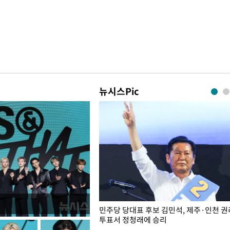
뉴시스Pic
슨 일이? [뉴시스국회토pic]
민주당 당대표 후보 김민석, 제주·인천 
투표서 정청래에 승리