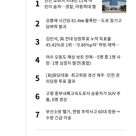
절
천안 교회서 지내던 11세 어
1
1
"
린이 숨져…경찰, 아동학대 혐
의 수사
승연, 건강 괜찮나
강릉에 시간당 81.4㎜ 물폭탄…도로 잠기고
2
2
담벼락 붕괴
 다 죽어"…전세금
김민석, 與 전대 당원투표 누적 득표율
3
3
45.42%로 1위…'0.86%p차' 박빙 재역전
(종합2보)
근조화환, 왜?[뉴
여수 오동도 해상 보트 전복…5명 중 1명 사
4
4
망·1명 심정지 발견(종합)
대 의혹'…2002
[표]與당대표·최고위원 경선 제주·인천 권
5
5
리당원 투표 결과
원하는 마음 느꼈고,
고령 중부내륙고속도로서 승용차가 SUV 추
6
6
코 이적"
돌, 6명 경상
당원투표 누적 득표율
부산소방 헬기, 한밤 추락사고 60대 창원→
7
7
44.56%
수원 긴급 이송