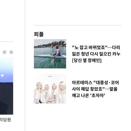
피플
"노 잡고 바뀌었죠"…다리
잃은 청년 다시 일으킨 카누
[당신 옆 장애인]
아르테미스 "대중성·코어
사이 해답 찾았죠"…알을
깨고 나온 '초자아'
권리당원
무더위 잊는 도심형 여름 축제 '2026 서울 바캉스
용산어린이정원 앞
페스티벌'