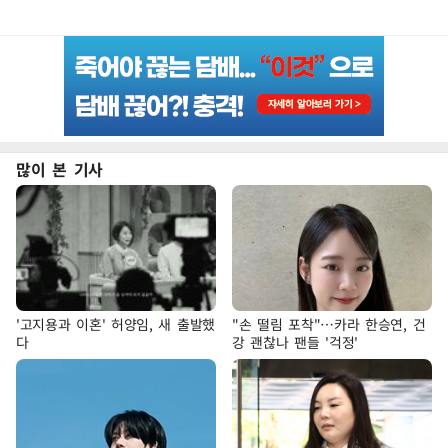
많이 본 기사
'고지용과 이혼' 허양임, 새 출발했
"손 떨림 포착"…카라 한승연, 건
다
강 괜찮나 팬들 '걱정'