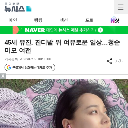
메인
랭킹
섹션
포토
45세 유진, 잔디밭 위 여유로운 일상…청순
미모 여전
기사등록
2026/07/09 00:00:00
가
가
구글에서 선호하는 매체로 추가
X