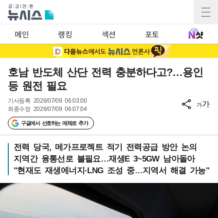
메인
랭킹
섹션
포토
호남 반도체 산단 전력 충분하다고?…용인
등 원전 필요
기사등록
2026/07/09 06:03:00
가
가
최종수정
2026/07/09 06:07:04
구글에서 선호하는 매체로 추가
전력 당국, 메가프로젝트 적기 전력공급 방안 논의
지역간 융통선로 불필요…재생E 3~5GW 남아돌아
"현재도 재생에너지·LNG 조성 중…지역서 해결 가능"