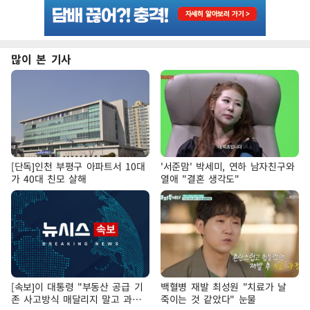
많이 본 기사
[단독]인천 부평구 아파트서 10대
'서준맘' 박세미, 연하 남자친구와
가 40대 친모 살해
열애 "결혼 생각도"
[속보]이 대통령 "부동산 공급 기
백혈병 재발 최성원 "치료가 날
존 사고방식 매달리지 말고 과감
죽이는 것 같았다" 눈물