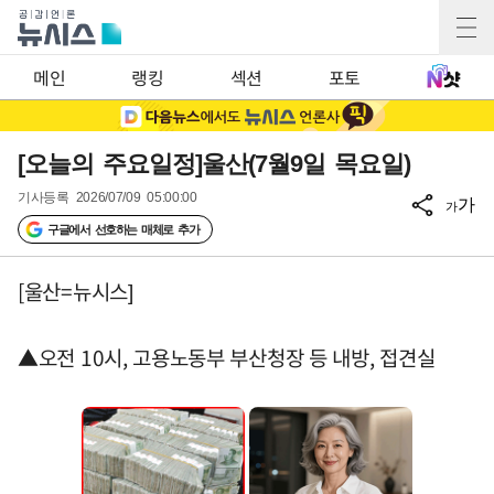
메인
랭킹
섹션
포토
[오늘의 주요일정]울산(7월9일 목요일)
기사등록
2026/07/09 05:00:00
가
가
구글에서 선호하는 매체로 추가
[울산=뉴시스]
▲오전 10시, 고용노동부 부산청장 등 내방, 접견실